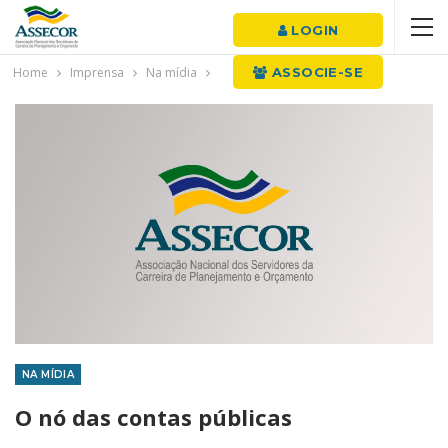
LOGIN
Home
Imprensa
Na mídia
ASSOCIE-SE
NA MÍDIA
O nó das contas públicas