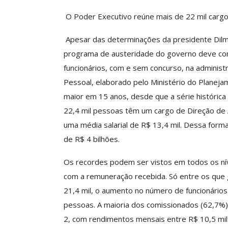
O Poder Executivo reúne mais de 22 mil cargo
Apesar das determinações da presidente Dilma
Clube De Benefíci
programa de austeridade do governo deve con
Reúne Dezenas De 
Idiomas Com Co
funcionários, com e sem concurso, na administr
Pessoal, elaborado pelo Ministério do Planej
Comunicacao
29 
maior em 15 anos, desde que a série histórica
22,4 mil pessoas têm um cargo de Direção de
IMPRENSA
uma média salarial de R$ 13,4 mil. Dessa form
de R$ 4 bilhões.
Os recordes podem ser vistos em todos os nív
com a remuneração recebida. Só entre os que 
21,4 mil, o aumento no número de funcionário
pessoas. A maioria dos comissionados (62,7%)
2, com rendimentos mensais entre R$ 10,5 mil 