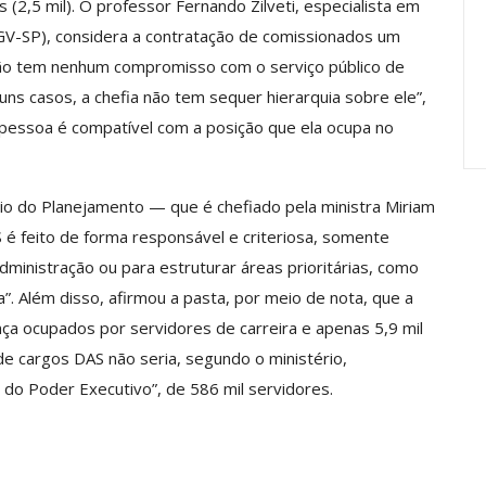
 (2,5 mil). O professor Fernando Zilveti, especialista em
Carreira Em
Semestre Mostram A
FGV-SP), considera a contratação de comissionados um
Importância…
 não tem nenhum compromisso com o serviço público de
jun, 2026
Comunicacao
28 jul, 2026
guns casos, a chefia não tem sequer hierarquia sobre ele”,
 pessoa é compatível com a posição que ela ocupa no
io do Planejamento — que é chefiado pela ministra Miriam
é feito de forma responsável e criteriosa, somente
ministração ou para estruturar áreas prioritárias, como
”. Além disso, afirmou a pasta, por meio de nota, que a
ça ocupados por servidores de carreira e apenas 5,9 mil
 de cargos DAS não seria, segundo o ministério,
s do Poder Executivo”, de 586 mil servidores.