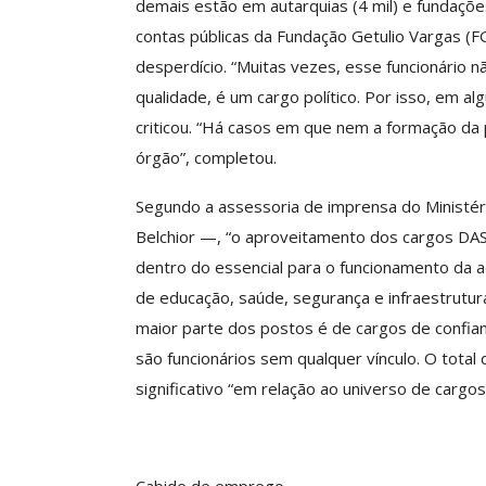
demais estão em autarquias (4 mil) e fundações
O Futuro Da Nossa 
contas públicas da Fundação Getulio Vargas (
Debate
desperdício. “Muitas vezes, esse funcionário
Comunicacao
23 
qualidade, é um cargo político. Por isso, em al
criticou. “Há casos em que nem a formação da
órgão”, completou.
Segundo a assessoria de imprensa do Ministér
Belchior —, “o aproveitamento dos cargos DAS 
dentro do essencial para o funcionamento da ad
de educação, saúde, segurança e infraestrutura
maior parte dos postos é de cargos de confian
são funcionários sem qualquer vínculo. O total
significativo “em relação ao universo de cargo