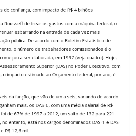
s de confiança, com impacto de R$ 4 bilhões
 Rousseff de frear os gastos com a máquina federal, o
os ASSECOR
Presidente Da ASSECOR
tinuar esbarrando na entrada de cada vez mais
Escolas De
Participa De Debate Sobre A
ndições…
Unificação Das Carreiras Do…
ação pública. De acordo com o Boletim Estatístico de
amento, o número de trabalhadores comissionados é o
jun, 2026
Comunicacao
5 ago, 2026
 começou a ser elaborada, em 1997 (veja quadro). Hoje,
 Assessoramento Superior (DAS) no Poder Executivo, com
IMPRENSA
a, o impacto estimado ao Orçamento federal, por ano, é
eis da função, que vão de um a seis, variando de acordo
ganham mais, os DAS-6, com uma média salarial de R$
s foi de 67% de 1997 a 2012, um salto de 132 para 221
, no entanto, está nos cargos denominados DAS-1 e DAS-
e R$ 12,6 mil.