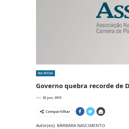
NA MÍDIA
IMPRENSA
Governo quebra recorde de 
em
25 jun, 2013
Compartilhar
Autor(es): BÁRBARA NASCIMENTO