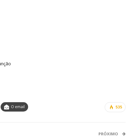
unção
O email
535
PRÓXIMO