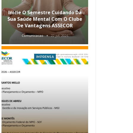
Inicie O Semestre Cuidando Da
ASSECOR Apr
Sua Saúde Mental Com O Clube
Carreira Ao
De Vantagens ASSECOR
Comunicacao
22 jul, 2026
Comunica
IMPRENSA
I
Atualização