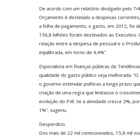
ASSECOR Acompanh
De acordo com um relatório divulgado pelo Tr
Da Mesa Nacio
Orçamento é destinado a despesas correntes, 
Negociação Perm
a folha de pagamento, o gasto, em 2012, foi 
Reforça
156,8 bilhões foram destinados ao Executivo. O
Comunicacao
26 
relação entre a despesa de pessoal e o Produ
equilibrada, em torno de 4,4%”.
IMPRENSA
Especialista em finanças públicas da Tendência
qualidade do gasto público seja melhorada. “
o governo estimular políticas a longo prazo qu
criação de uma regra que limitasse o crescim
evolução do PIB. Se a atividade cresce 2%, por
1%”, sugeriu.
Desperdício
Dos mais de 22 mil comissionados, 15,8 mil oc