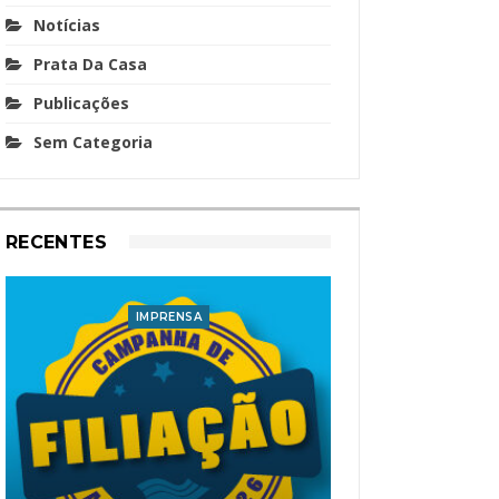
Notícias
Prata Da Casa
Publicações
Sem Categoria
RECENTES
IMPRENSA
I