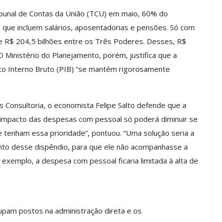
a Reunião
ibunal de Contas da União (TCU) em maio, 60% do
nal De
Categoria Unida Em Torno Dos
que incluem salários, aposentadorias e pensões. Só com
anente E
Valores Fundantes Da Ação
de R$ 204,5 bilhões entre os Três Poderes. Desses, R$
…
Sindical
 Ministério do Planejamento, porém, justifica que a
jun, 2026
Comunicacao
29 jul, 2026
to Interno Bruto (PIB) “se mantém rigorosamente
IMPRENSA
s Consultoria, o economista Felipe Salto defende que a
O impacto das despesas com pessoal só poderá diminuir se
e tenham essa prioridade”, pontuou. “Uma solução seria a
ento desse dispêndio, para que ele não acompanhasse a
 exemplo, a despesa com pessoal ficaria limitada à alta de
Mais De Mil Procedimentos
upam postos na administração direta e os
Realizados No Primeiro