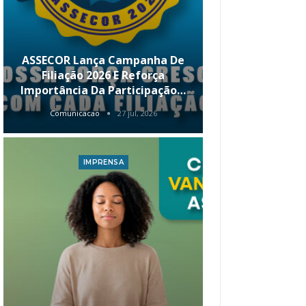
ASSECOR Lança Campanha De
É Hoje! Par
Filiação 2026 E Reforça
Da ASSECOR 
Importância Da Participação…
Renda 
Comunicacao
27 jul, 2026
Comunica
IMPRENSA
I