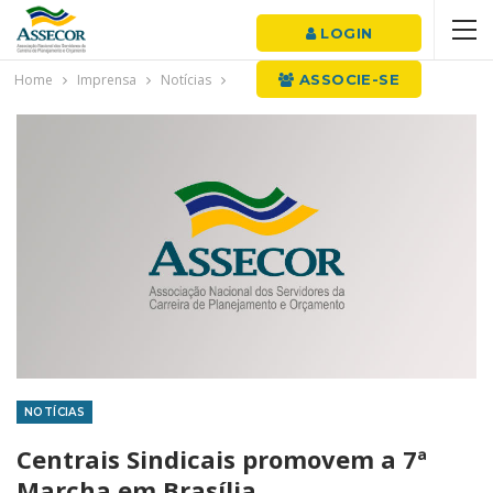
LOGIN
Home
Imprensa
Notícias
ASSOCIE-SE
NOTÍCIAS
Centrais Sindicais promovem a 7ª
Marcha em Brasília