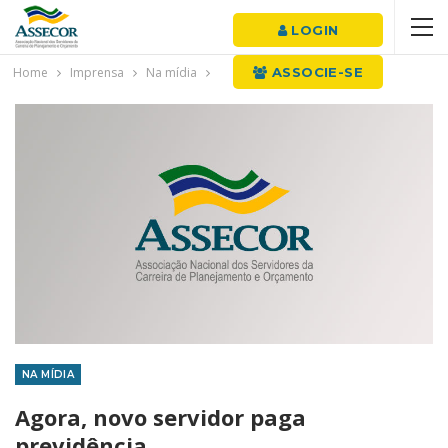
LOGIN
Home
Imprensa
Na mídia
ASSOCIE-SE
NA MÍDIA
Agora, novo servidor paga
previdência