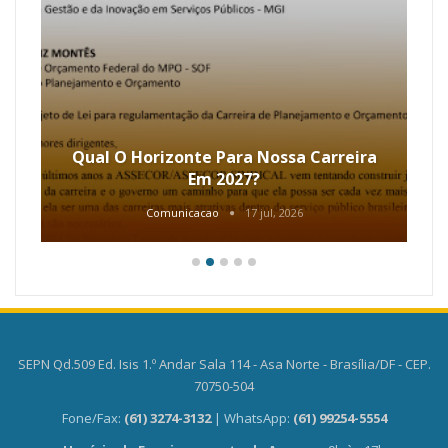
Qual O Horizonte Para Nossa Carreira
Em 2027?
Comunicacao
17 jul, 2026
SEPN Qd.509 Ed. Isis 1.º Andar Sala 114 - Asa Norte - Brasília/DF - CEP.
70750-504
Fone/Fax:
(61) 3274-3132
| WhatsApp:
(61) 99254-5554