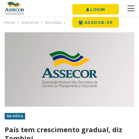
LOGIN
Home
Imprensa
Na mídia
ASSOCIE-SE
NA MÍDIA
País tem crescimento gradual, diz
Tombini