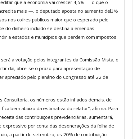
editar que a economia vai crescer 4,5% — o que o
a Reunião
acredita mais —, o deputado aposta no aumento del3%
nal De
Categoria Unida Em Torno Dos
anente E
Valores Fundantes Da Ação
rsos nos cofres públicos maior que o esperado pelo
…
Sindical
rte do dinheiro incluído se destina a emendas
ndir a estados e municípios que perdem com impostos
jun, 2026
Comunicacao
29 jul, 2026
 será a votação pelos integrantes da Comissão Mista, o
IMPRENSA
tir daí, abre-se o prazo para apresentação de
r apreciado pelo plenário do Congresso até 22 de
s Consultoria, os números estão inflados demais. de
fica bem abaixo da estimativa do relator”, afirma. Para
 receita das contribuições previdenciárias, aumentará,
o expressivo por conta das desonerações da folha de
Mais De Mil Procedimentos
iu, a partir de setembro, os 20% de contribuição
Realizados No Primeiro