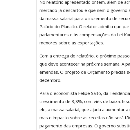
No relatório apresentado ontem, além de acr
ASSECOR Acompanh
mercado já descartou e que nem o governo 
Da Mesa Nacio
Negociação Perm
da massa salarial para o incremento de recu
Reforça
Palácio do Planalto. O relator admitiu que pa
parlamentares e às compensações da Lei Ka
Comunicacao
26 
menores sobre as exportações.
Com a entrega do relatório, o próximo passo
IMPRENSA
que deve acontecer na próxima semana. A par
emendas. O projeto de Orçamento precisa se
dezembro.
Para o economista Felipe Salto, da Tendência
crescimento de 3,8%, com viés de baixa. Isso 
ele, a massa salarial, que ajuda a aumentar a
mas o impacto sobre as receitas não será tã
pagamento das empresas. O governo substitu