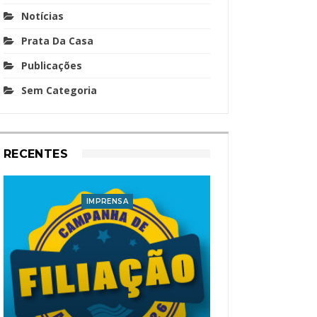
Notícias
Prata Da Casa
Publicações
Sem Categoria
RECENTES
IMPRENSA
I