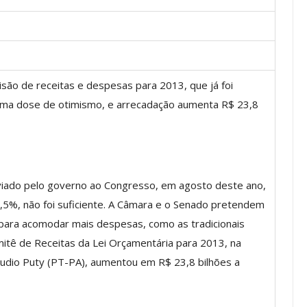
os ASSECOR
Presidente Da ASSECOR
Escolas De
Participa De Debate Sobre A
ão de receitas e despesas para 2013, que já foi
ndições…
Unificação Das Carreiras Do…
ma dose de otimismo, e arrecadação aumenta R$ 23,8
jun, 2026
Comunicacao
5 ago, 2026
IMPRENSA
viado pelo governo ao Congresso, em agosto deste ano,
5%, não foi suficiente. A Câmara e o Senado pretendem
m para acomodar mais despesas, como as tradicionais
itê de Receitas da Lei Orçamentária para 2013, na
dio Puty (PT-PA), aumentou em R$ 23,8 bilhões a