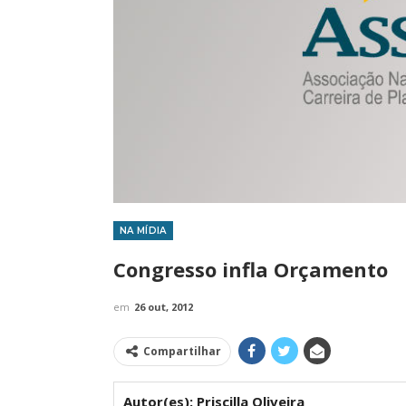
NA MÍDIA
IMPRENSA
Congresso infla Orçamento
em
26 out, 2012
Compartilhar
Autor(es): Priscilla Oliveira