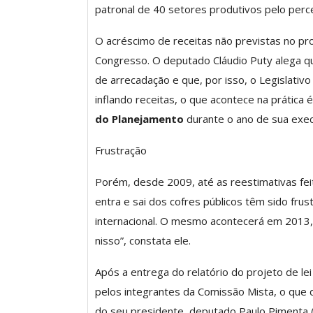
patronal de 40 setores produtivos pelo perc
O Futuro Da Nossa 
Debate
O acréscimo de receitas não previstas no pro
Comunicacao
23 
Congresso. O deputado Cláudio Puty alega qu
de arrecadação e que, por isso, o Legislati
inflando receitas, o que acontece na prática
do Planejamento
durante o ano de sua exec
Frustração
Porém, desde 2009, até as reestimativas fei
entra e sai dos cofres públicos têm sido fru
internacional. O mesmo acontecerá em 2013, 
nisso”, constata ele.
Após a entrega do relatório do projeto de l
pelos integrantes da Comissão Mista, o que
do seu presidente, deputado Paulo Pimenta (