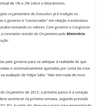
entual de 1% e 2% sobre o faturamento.
Carreira Em
Semestre Mostram A
Importância…
jeto orçamentário do Executivo já é tradição no
jun, 2026
Comunicacao
28 jul, 2026
e o governo é “conservador” em relação à estimativa
vo acaba revisando os valores. Com governo e Congresso
 é a constante revisão do Orçamento pelo
Ministério
ução.
tas pelo governo para se adequar à realidade do que
stradas e sistematicamente ajustadas por conta da crise
na avaliação de Felipe Salto. “Não tem nada de novo
ei do Orçamento de 2013, o próximo passo é a votação
 deve acontecer na próxima semana, segundo previsão
PT-RS). A partir daí, abre-se o prazo para apresentação