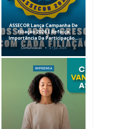
ASSECOR Lança Campanha De
É Hoje! Par
Filiação 2026 E Reforça
Da ASSECOR 
Importância Da Participação…
Renda 
Comunicacao
27 jul, 2026
Comunica
IMPRENSA
I