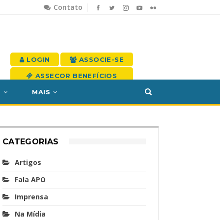
Contato
LOGIN
ASSOCIE-SE
ASSECOR BENEFÍCIOS
S
MAIS
CATEGORIAS
Artigos
Fala APO
Imprensa
Na Mídia