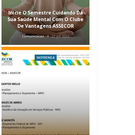
Inicie O Semestre Cuidando Da
ASSECOR Apr
Sua Saúde Mental Com O Clube
Carreira Ao
De Vantagens ASSECOR
Comunicacao
22 jul, 2026
Comunica
IMPRENSA
I
Atualização