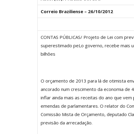
Correio Braziliense – 26/10/2012
Clube De Benefíci
Reúne Dezenas De 
CONTAS PÚBLICAS/ Projeto de Lei com previs
Idiomas Com Co
superestimado peLo governo, recebe mais u
Comunicacao
29 
bilhões
IMPRENSA
O orçamento de 2013 para lá de otimista en
ancorado num crescimento da economia de 4,
inflar ainda mais as receitas do ano que ve
emendas de parlamentares. O relator do Com
Comissão Mista de Orçamento, deputado Clau
previsão da arrecadação.