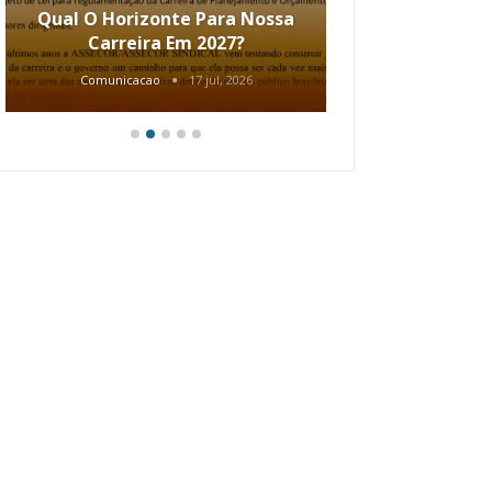
Qual O Horizonte Para Nossa
Coletiv
Carreira Em 2027?
80.2002.
Comunicacao
17 jul, 2026
Comunic