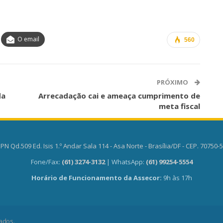
O email
560
PRÓXIMO
da
Arrecadação cai e ameaça cumprimento de
meta fiscal
PN Qd.509 Ed. Isis 1.º Andar Sala 114 - Asa Norte - Brasília/DF - CEP. 70750-
Fone/Fax:
(61) 3274-3132
| WhatsApp:
(61) 99254-5554
Horário de Funcionamento da Assecor:
9h às 17h
ados.