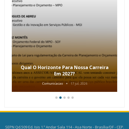
Qual O Horizonte Para Nossa Carreira
Em 2027?
Comunicacao
17 jul, 2026
SEPN Qd.509 Ed. Isis 1.º Andar Sala 114 - Asa Norte - Brasília/DF - CEP.