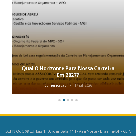
Qual O Horizonte Para Nossa Carreira
Em 2027?
Comunicacao
17 jul, 2026
SEPN Qd.509 Ed. Isis 1.º Andar Sala 114 - Asa Norte - Brasília/DF - CEP.