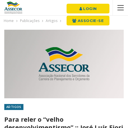
LOGIN
Home
Publicações
Artigos
ASSOCIE-SE
ARTIGOS
Para reler o “velho
desenvolvimentismo” :: José Luís Fiori