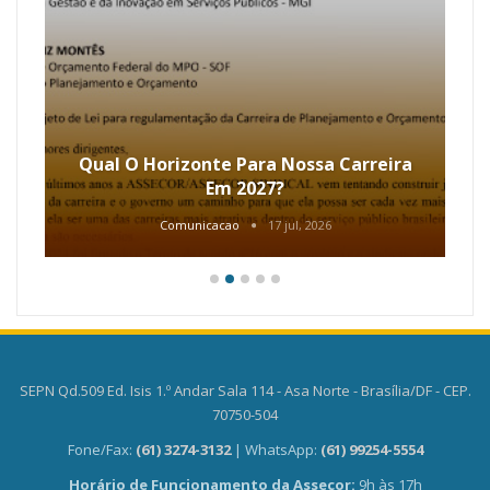
Qual O Horizonte Para Nossa Carreira
Em 2027?
Comunicacao
17 jul, 2026
SEPN Qd.509 Ed. Isis 1.º Andar Sala 114 - Asa Norte - Brasília/DF - CEP.
70750-504
Fone/Fax:
(61) 3274-3132
| WhatsApp:
(61) 99254-5554
Horário de Funcionamento da Assecor:
9h às 17h