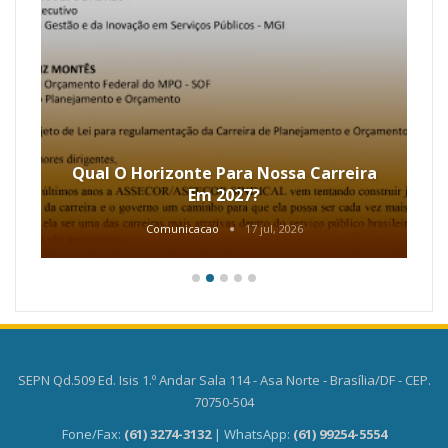
Qual O Horizonte Para Nossa Carreira
Em 2027?
Comunicacao
17 jul, 2026
SEPN Qd.509 Ed. Isis 1.º Andar Sala 114 - Asa Norte - Brasília/DF - CEP.
70750-504
Fone/Fax:
(61) 3274-3132
| WhatsApp:
(61) 99254-5554