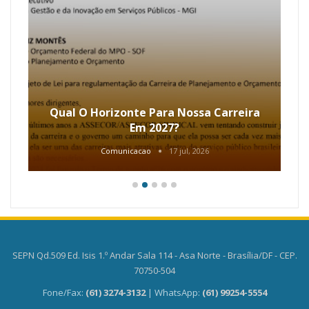
Qual O Horizonte Para Nossa Carreira
Em 2027?
Comunicacao
17 jul, 2026
SEPN Qd.509 Ed. Isis 1.º Andar Sala 114 - Asa Norte - Brasília/DF - CEP.
70750-504
Fone/Fax:
(61) 3274-3132
| WhatsApp:
(61) 99254-5554