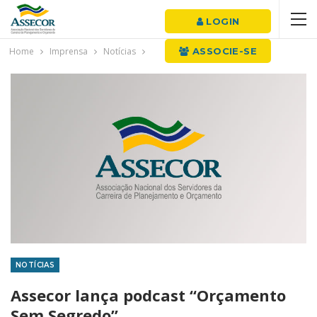
LOGIN
Home
Imprensa
Notícias
ASSOCIE-SE
NOTÍCIAS
Assecor lança podcast “Orçamento
Sem Segredo”