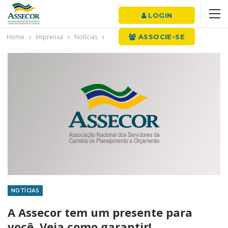
LOGIN
Home
Imprensa
Notícias
ASSOCIE-SE
NOTÍCIAS
A Assecor tem um presente para
você. Veja como garantir!