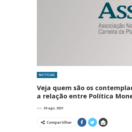
NOTÍCIAS
IMPRENSA
Veja quem são os contempla
a relação entre Política Mon
em
30 ago, 2021
Compartilhar