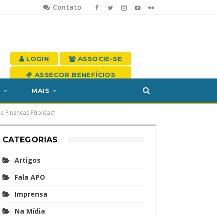
Contato
LOGIN
ASSOCIE-SE
ASSECOR BENEFÍCIOS
S
MAIS
e Finanças Públicas”
CATEGORIAS
Artigos
Fala APO
Imprensa
Na Mídia