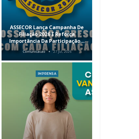
ASSECOR Lança Campanha De
É Hoje! Par
Filiação 2026 E Reforça
Da ASSECOR 
Importância Da Participação…
Renda 
Comunicacao
27 jul, 2026
Comunica
IMPRENSA
I