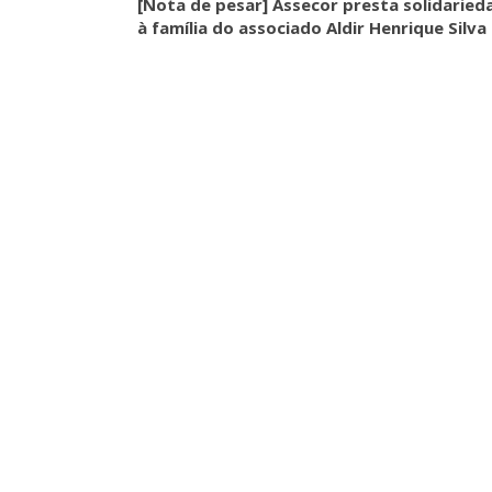
[Nota de pesar] Assecor presta solidaried
ASSECOR Acompanh
à família do associado Aldir Henrique Silva
Da Mesa Nacio
Negociação Perm
Reforça
Comunicacao
26 
IMPRENSA