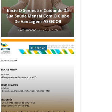
Inicie O Semestre Cuidando Da
ASSECOR Apr
Sua Saúde Mental Com O Clube
Carreira Ao
De Vantagens ASSECOR
Comunicacao
22 jul, 2026
Comunica
IMPRENSA
I
Atualização