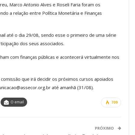
reu, Marco Antonio Alves e Roseli Faria foram os
ndo a relação entre Política Monetária e Finanças
os ASSECOR
Presidente Da ASSECOR
Escolas De
Participa De Debate Sobre A
-mail até o dia 29/08, sendo esse o primeiro de uma série
ndições…
Unificação Das Carreiras Do…
ticipação dos seus associados.
jun, 2026
Comunicacao
5 ago, 2026
alham com finanças públicas e acontecerá virtualmente nos
IMPRENSA
comissão que irá decidir os próximos cursos apoiados
unicacao@assecor.org.br até amanhã (31/08).
O email
709
PRÓXIMO