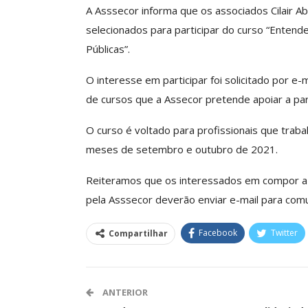
A Asssecor informa que os associados Cilair Ab
selecionados para participar do curso “Entende
Públicas”.
Clube De Benefíci
Reúne Dezenas De 
O interesse em participar foi solicitado por e
Idiomas Com Co
de cursos que a Assecor pretende apoiar a par
Comunicacao
29 
O curso é voltado para profissionais que trab
meses de setembro e outubro de 2021.
IMPRENSA
Reiteramos que os interessados em compor a 
pela Asssecor deverão enviar e-mail para com
Facebook
Twitter
Compartilhar
ANTERIOR