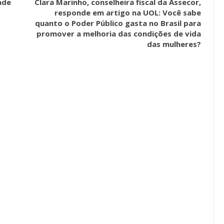
ade
Clara Marinho, conselheira fiscal da Assecor,
a Reunião
responde em artigo na UOL: Você sabe
nal De
Categoria Unida Em Torno Dos
quanto o Poder Público gasta no Brasil para
anente E
Valores Fundantes Da Ação
promover a melhoria das condições de vida
…
Sindical
das mulheres?
jun, 2026
Comunicacao
29 jul, 2026
IMPRENSA
Mais De Mil Procedimentos
Realizados No Primeiro