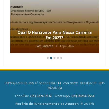
Qual O Horizonte Para Nossa Carreira
Em 2027?
Comunicacao
17 jul, 2026
SEPN Qd.509 Ed. Isis 1.º Andar Sala 114 - Asa Norte - Brasília/DF - CEP.
70750-504
Fone/Fax:
(61) 3274-3132
| WhatsApp:
(61) 99254-5554
Horário de Funcionamento da Assecor:
9h às 17h