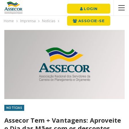
LOGIN
Home
Imprensa
Notícias
ASSOCIE-SE
NOTÍCIAS
Assecor Tem + Vantagens: Aproveite
o Dia das Mães com os descontos