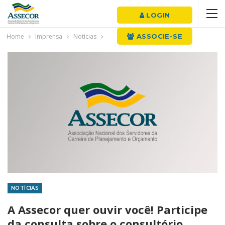
LOGIN
Home
Imprensa
Notícias
ASSOCIE-SE
NOTÍCIAS
A Assecor quer ouvir você! Participe
da consulta sobre o consultório