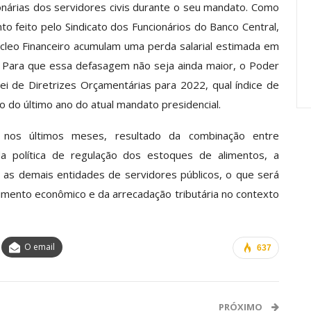
onárias dos servidores civis durante o seu mandato. Como
Carreira Em
Semestre Mostram A
o feito pelo Sindicato dos Funcionários do Banco Central,
Importância…
cleo Financeiro acumulam uma perda salarial estimada em
jun, 2026
Comunicacao
28 jul, 2026
. Para que essa defasagem não seja ainda maior, o Poder
ei de Diretrizes Orçamentárias para 2022, qual índice de
iro do último ano do atual mandato presidencial.
o nos últimos meses, resultado da combinação entre
da política de regulação dos estoques de alimentos, a
m as demais entidades de servidores públicos, o que será
imento econômico e da arrecadação tributária no contexto
O email
637
PRÓXIMO