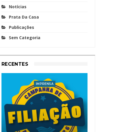
Notícias
Prata Da Casa
Publicações
Sem Categoria
RECENTES
IMPRENSA
I