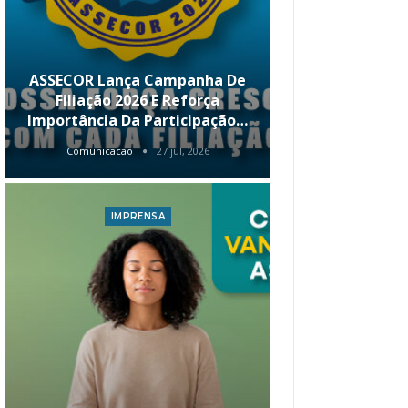
ASSECOR Lança Campanha De
É Hoje! Par
Filiação 2026 E Reforça
Da ASSECOR 
Importância Da Participação…
Renda 
Comunicacao
27 jul, 2026
Comunica
IMPRENSA
I