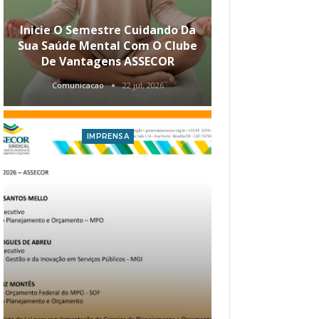
Inicie O Semestre Cuidando Da
ASSECOR Apr
Sua Saúde Mental Com O Clube
Carreira Ao
De Vantagens ASSECOR
Comunicacao
22 jul, 2026
Comunica
IMPRENSA
I
Atualização