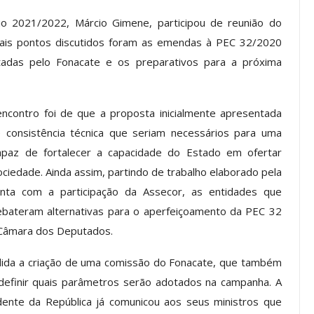
a Reunião
io 2021/2022, Márcio Gimene, participou de reunião do
nal De
Categoria Unida Em Torno Dos
cipais pontos discutidos foram as emendas à PEC 32/2020
anente E
Valores Fundantes Da Ação
…
Sindical
ntadas pelo Fonacate e os preparativos para a próxima
jun, 2026
Comunicacao
29 jul, 2026
ncontro foi de que a proposta inicialmente apresentada
 consistência técnica que seriam necessários para uma
IMPRENSA
capaz de fortalecer a capacidade do Estado em ofertar
sociedade. Ainda assim, partindo de trabalho elaborado pela
nta com a participação da Assecor, as entidades que
bateram alternativas para o aperfeiçoamento da PEC 32
 Câmara dos Deputados.
idida a criação de uma comissão do Fonacate, que também
 definir quais parâmetros serão adotados na campanha. A
Mais De Mil Procedimentos
ente da República já comunicou aos seus ministros que
Realizados No Primeiro