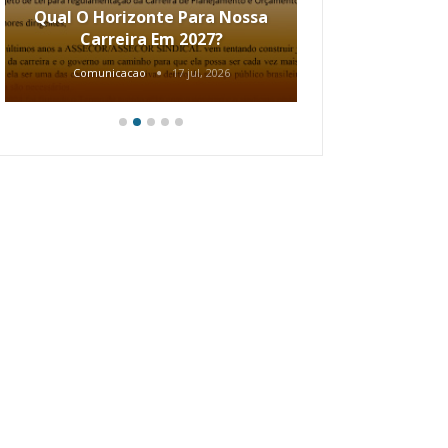
Qual O Horizonte Para Nossa
Coletiv
Carreira Em 2027?
80.2002.
Comunicacao
17 jul, 2026
Comunic