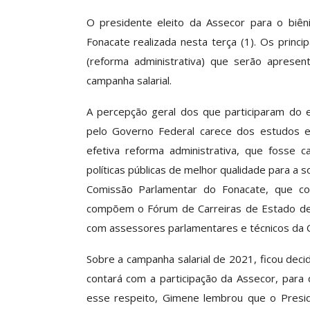
ASSECOR Acompanh
O presidente eleito da Assecor para o biên
Da Mesa Nacio
Fonacate realizada nesta terça (1). Os prin
Negociação Perm
Reforça
(reforma administrativa) que serão aprese
campanha salarial.
Comunicacao
26 
A percepção geral dos que participaram do e
pelo Governo Federal carece dos estudos e
IMPRENSA
efetiva reforma administrativa, que fosse 
políticas públicas de melhor qualidade para a 
Comissão Parlamentar do Fonacate, que co
compõem o Fórum de Carreiras de Estado de
com assessores parlamentares e técnicos da
Sobre a campanha salarial de 2021, ficou dec
contará com a participação da Assecor, para
esse respeito, Gimene lembrou que o Presid