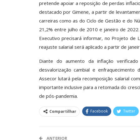
pretende apoiar a reposição de perdas inflaci
O Futuro Da Nossa 
destacado por Gimene, a partir de levantament
Debate
carreiras como as do Ciclo de Gestão e do Nú
Comunicacao
23 
21,2% entre julho de 2010 e janeiro de 2022
Executivo precisará informar, no Projeto de L
reajuste salarial será aplicado a partir de jane
Diante do aumento da inflação verificad
desvalorização cambial e enfraquecimento 
Assecor lutará pela recomposição salarial co
importante inclusive para a retomada do cresc
de pós-pandemia.
Facebook
Twitter
Compartilhar
ANTERIOR