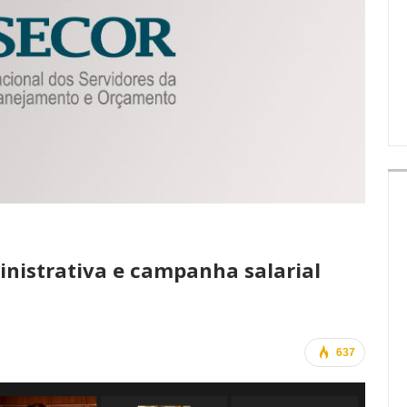
IMPRENSA
nistrativa e campanha salarial
637