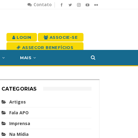
Contato
LOGIN
ASSOCIE-SE
ASSECOR BENEFÍCIOS
S
MAIS
CATEGORIAS
Artigos
Fala APO
Imprensa
Na Mídia