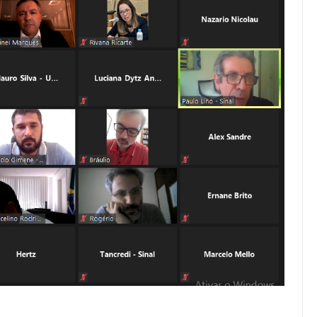
os ASSECOR
Presidente Da ASSECOR
Escolas De
Participa De Debate Sobre A
ndições…
Unificação Das Carreiras Do…
jun, 2026
Comunicacao
5 ago, 2026
IMPRENSA