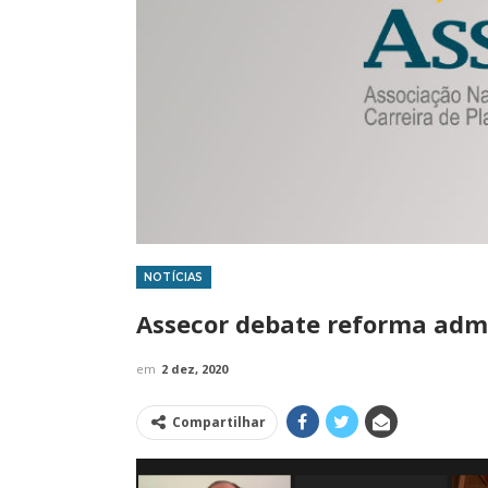
NOTÍCIAS
IMPRENSA
Assecor debate reforma admi
em
2 dez, 2020
Compartilhar