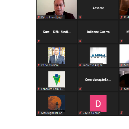
Clube De Benefíci
Reúne Dezenas De 
Idiomas Com Co
Comunicacao
29 
IMPRENSA