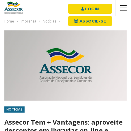
LOGIN
Home
Imprensa
Notícias
ASSOCIE-SE
NOTÍCIAS
Assecor Tem + Vantagens: aproveite
descontos em livrarias on-line e