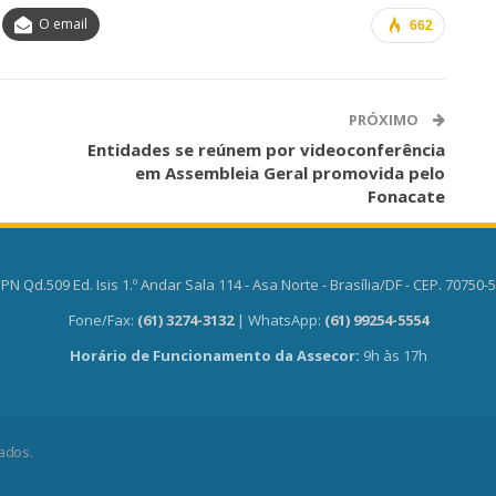
O email
662
PRÓXIMO
Entidades se reúnem por videoconferência
em Assembleia Geral promovida pelo
Fonacate
PN Qd.509 Ed. Isis 1.º Andar Sala 114 - Asa Norte - Brasília/DF - CEP. 70750-
Fone/Fax:
(61) 3274-3132
| WhatsApp:
(61) 99254-5554
Horário de Funcionamento da Assecor:
9h às 17h
ados.