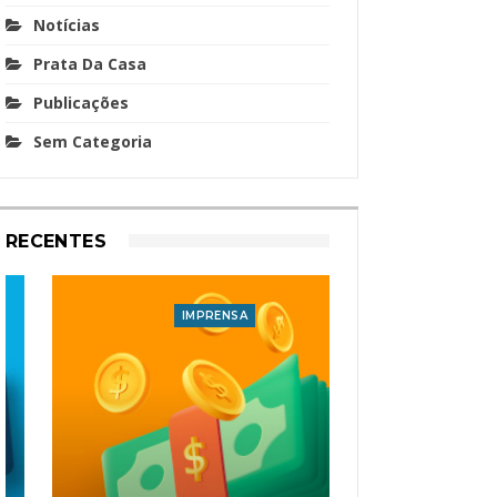
Notícias
Prata Da Casa
Publicações
Sem Categoria
RECENTES
IMPRENSA
I