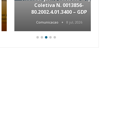
Coletiva N. 0013856-
“Como Criar
80.2002.4.01.3400 – GDP
De R
Comunicacao
8 jul, 2026
Comunica