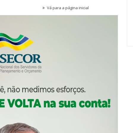
tram A
Qual O Horizonte Para Nossa
ia…
Carreira Em 2027?
jul, 2026
Comunicacao
17 jul, 2026