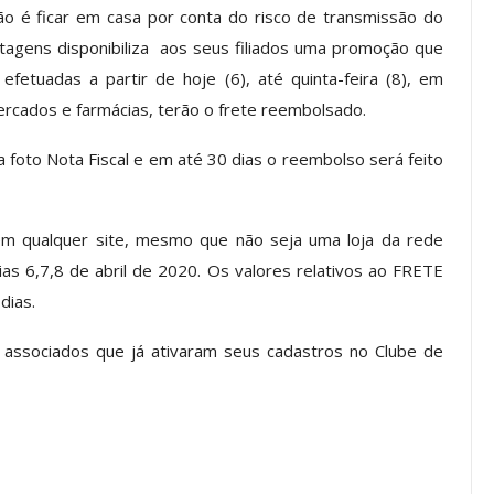
o é ficar em casa por conta do risco de transmissão do
tagens disponibiliza aos seus filiados uma promoção que
fetuadas a partir de hoje (6), até quinta-feira (8), em
ASSECOR
ASSECOR Lança Campanha De
ercados e farmácias, terão o frete reembolsado.
te Sobre A
Filiação 2026 E Reforça
reiras Do…
Importância Da Participação…
a foto Nota Fiscal e em até 30 dias o reembolso será feito
go, 2026
Comunicacao
27 jul, 2026
em qualquer site, mesmo que não seja uma loja da rede
IMPRENSA
as 6,7,8 de abril de 2020. Os valores relativos ao FRETE
dias.
associados que já ativaram seus cadastros no Clube de