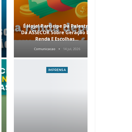
É Hoje! Participe Da Palestra
Menos Tela
Da ASSECOR Sobre Geração De
Conheça Op
Renda E Escolhas…
Vantagens 
Comunicacao
14 jul, 2026
Comunic
IMPRENSA
I