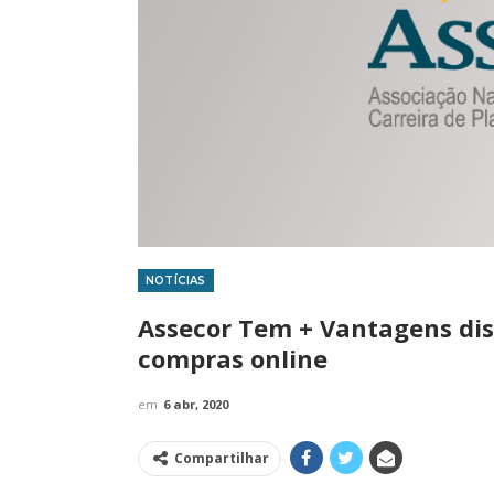
NOTÍCIAS
IMPRENSA
IMPRENSA
Assecor Tem + Vantagens dis
compras online
em
6 abr, 2020
Compartilhar