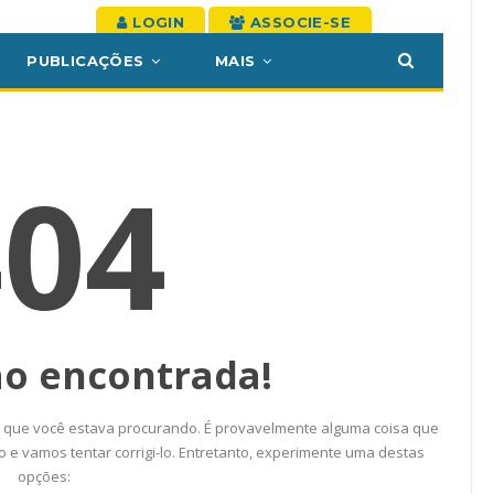
 Torno Dos
Inicie O Semestre Cuidando Da
s Da Ação
Sua Saúde Mental Com O Clube
De Vantagens ASSECOR
jul, 2026
Comunicacao
22 jul, 2026
IMPRENSA
edimentos
rimeiro