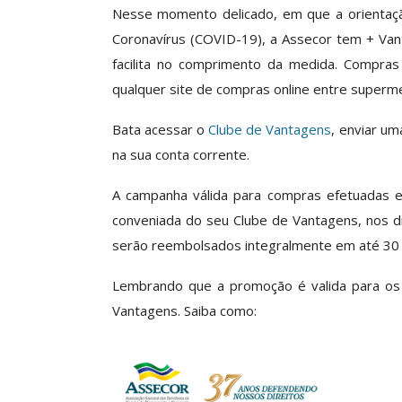
Nesse momento delicado, em que a orientaçã
Coronavírus (COVID-19), a Assecor tem + Van
facilita no comprimento da medida. Compras e
ube De Benefícios ASSECOR
Presidente Da 
qualquer site de compras online entre superm
úne Dezenas De Escolas De
Participa De Deba
Idiomas Com Condições…
Unificação Das Car
Bata acessar o
Clube de Vantagens
, enviar um
Comunicacao
29 jun, 2026
Comunicacao
5 a
na sua conta corrente.
A campanha válida para compras efetuadas 
IMPRENSA
IMPRENSA
conveniada do seu Clube de Vantagens, nos di
serão reembolsados integralmente em até 30 
Lembrando que a promoção é valida para os 
Vantagens. Saiba como: