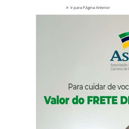
uturo Da Nossa Carreira Em
Semestre Mos
Debate
Importânc
Comunicacao
23 jun, 2026
Comunicacao
28 