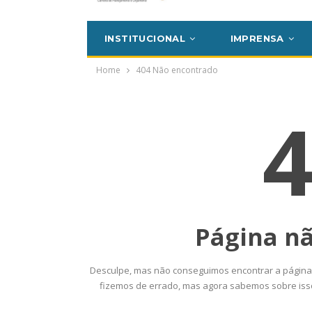
SECOR Acompanha Reunião
Da Mesa Nacional De
Categoria Unida Em
egociação Permanente E
Valores Fundante
Reforça…
Sindical
Comunicacao
26 jun, 2026
Comunicacao
29 
IMPRENSA
IMPRENSA
Mais De Mil Proc
Realizados No P