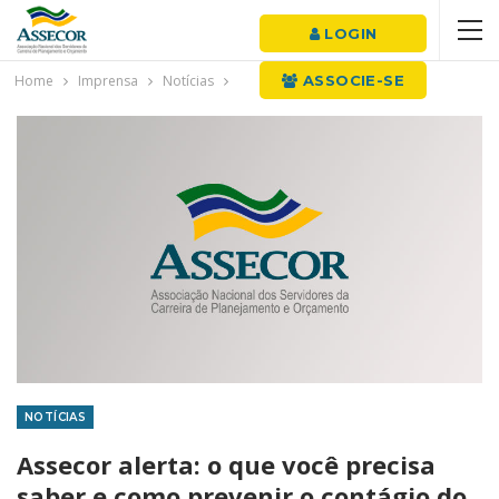
LOGIN
Home
Imprensa
Notícias
ASSOCIE-SE
NOTÍCIAS
Assecor alerta: o que você precisa
saber e como prevenir o contágio do