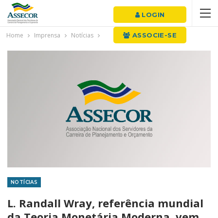
LOGIN
Home
Imprensa
Notícias
ASSOCIE-SE
NOTÍCIAS
L. Randall Wray, referência mundial
da Teoria Monetária Moderna, vem