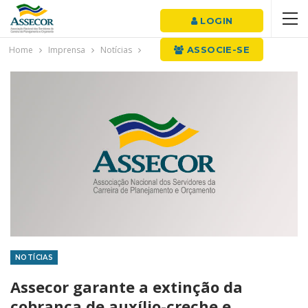
LOGIN
Home
Imprensa
Notícias
ASSOCIE-SE
NOTÍCIAS
Assecor garante a extinção da
cobrança de auxílio-creche e