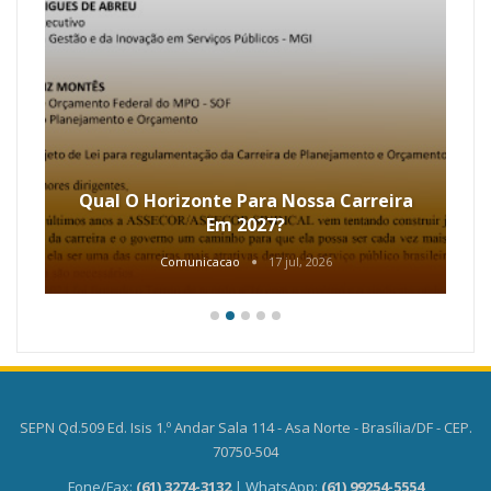
Qual O Horizonte Para Nossa Carreira
Em 2027?
Comunicacao
17 jul, 2026
SEPN Qd.509 Ed. Isis 1.º Andar Sala 114 - Asa Norte - Brasília/DF - CEP.
70750-504
Fone/Fax:
(61) 3274-3132
| WhatsApp:
(61) 99254-5554