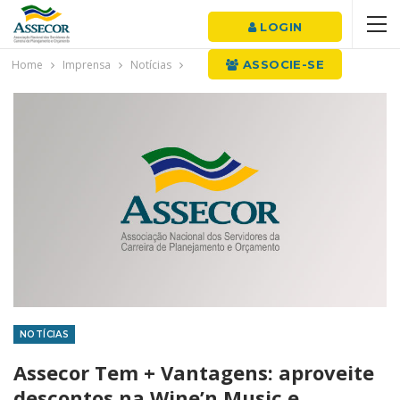
LOGIN
Home
Imprensa
Notícias
ASSOCIE-SE
NOTÍCIAS
Assecor Tem + Vantagens: aproveite
descontos na Wine’n Music e