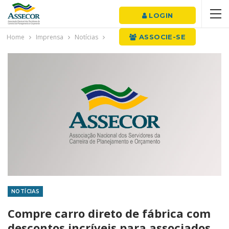
LOGIN
Home
Imprensa
Notícias
ASSOCIE-SE
NOTÍCIAS
Compre carro direto de fábrica com
descontos incríveis para associados