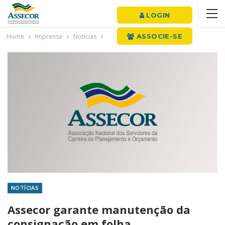
LOGIN
Home
Imprensa
Notícias
ASSOCIE-SE
NOTÍCIAS
Assecor garante manutenção da
consignação em folha