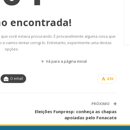
stram A
Qual O Horizonte Para Nossa
cia…
Carreira Em 2027?
28 jul, 2026
Comunicacao
17 jul, 2026
O email
635
PRÓXIMO
Eleições Funpresp: conheça as chapas
apoiadas pelo Fonacate