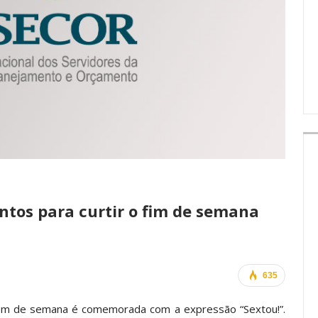
A
IMPRENSA
ntos para curtir o fim de semana
635
fim de semana é comemorada com a expressão “Sextou!”.