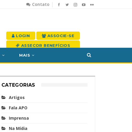
Contato
LOGIN
ASSOCIE-SE
ASSECOR BENEFÍCIOS
S
MAIS
CATEGORIAS
Artigos
Fala APO
Imprensa
Na Mídia