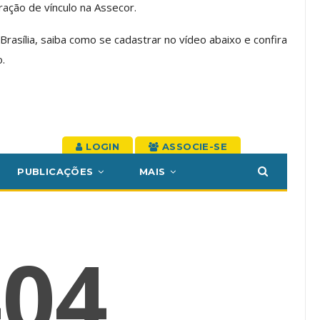
ação de vínculo na Assecor.
Em Torno Dos
Inicie O Semestre Cuidando Da
Brasília, saiba como se cadastrar no vídeo abaixo e confira
es Da Ação
Sua Saúde Mental Com O Clube
.
l
De Vantagens ASSECOR
29 jul, 2026
Comunicacao
22 jul, 2026
A
IMPRENSA
cedimentos
 Primeiro