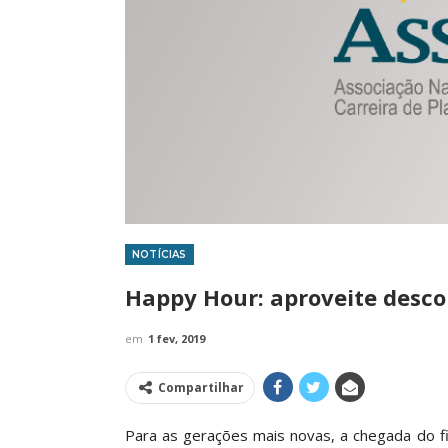
NOTÍCIAS
IMPRENSA
IMPRENS
Happy Hour: aproveite desco
em
1 fev, 2019
Compartilhar
Para as gerações mais novas, a chegada do 