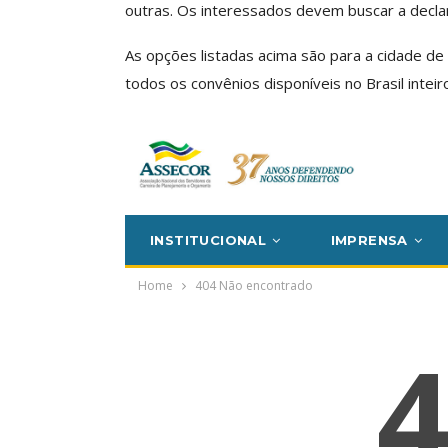
outras. Os interessados devem buscar a declar
SSECOR Acompanha Reunião
Da Mesa Nacional De
Categoria Unida 
As opções listadas acima são para a cidade de 
Negociação Permanente E
Valores Fundant
todos os convênios disponíveis no Brasil inteiro
Reforça…
Sindica
Comunicacao
26 jun, 2026
Comunicacao
IMPRENSA
IMPRENS
Mais De Mil Pro
Realizados No