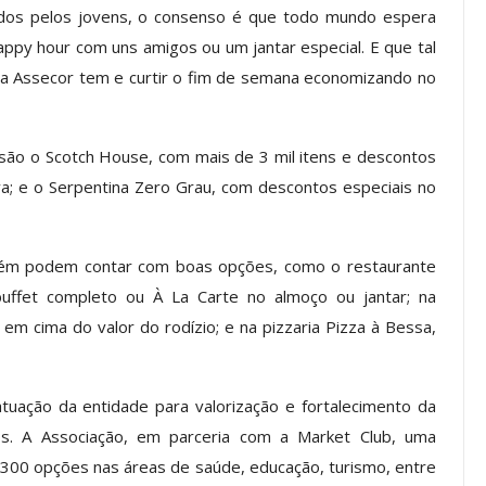
os pelos jovens, o consenso é que todo mundo espera
ppy hour com uns amigos ou um jantar especial. E que tal
da Assecor tem e curtir o fim de semana economizando no
 ASSECOR
ASSECOR Lança Campanha De
ate Sobre A
Filiação 2026 E Reforça
arreiras Do…
Importância Da Participação…
são o Scotch House, com mais de 3 mil itens e descontos
5 ago, 2026
Comunicacao
27 jul, 2026
a; e o Serpentina Zero Grau, com descontos especiais no
A
IMPRENSA
ém podem contar com boas opções, como o restaurante
ffet completo ou À La Carte no almoço ou jantar; na
em cima do valor do rodízio; e na pizzaria Pizza à Bessa,
tuação da entidade para valorização e fortalecimento da
ios. A Associação, em parceria com a Market Club, uma
 300 opções nas áreas de saúde, educação, turismo, entre