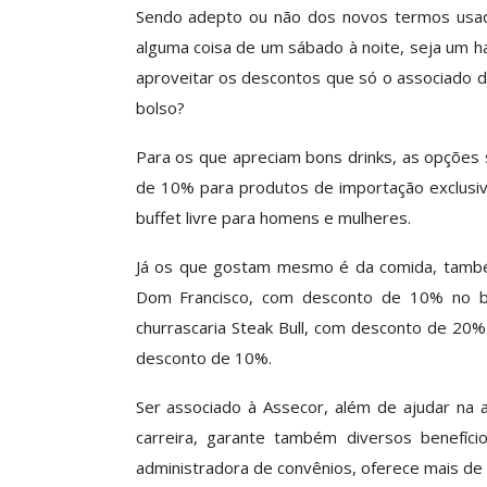
Sendo adepto ou não dos novos termos usad
alguma coisa de um sábado à noite, seja um ha
aproveitar os descontos que só o associado 
lube De Benefícios ASSECOR
Presidente Da
bolso?
eúne Dezenas De Escolas De
Participa De Deb
Idiomas Com Condições…
Unificação Das C
Para os que apreciam bons drinks, as opções 
Comunicacao
29 jun, 2026
Comunicacao
de 10% para produtos de importação exclusiv
buffet livre para homens e mulheres.
IMPRENSA
IMPRENS
Já os que gostam mesmo é da comida, tamb
Dom Francisco, com desconto de 10% no bu
churrascaria Steak Bull, com desconto de 20% 
desconto de 10%.
Ser associado à Assecor, além de ajudar na a
carreira, garante também diversos benefíc
administradora de convênios, oferece mais de