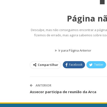
Futuro Da Nossa Carreira Em
Semestre Mo
Debate
Importân
Comunicacao
23 jun, 2026
Comunicacao
Facebook
Twitter
Compartilhar
ANTERIOR
Assecor participa de reunião da Arca