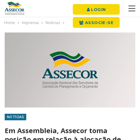
LOGIN
Home
Imprensa
Notícias
ASSOCIE-SE
NOTÍCIAS
Em Assembleia, Assecor toma
posição em relação à alocação de