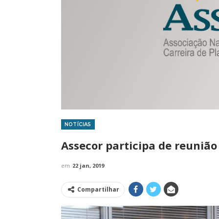
NOTÍCIAS
IMPRENSA
Assecor participa de reunião
em
22 jan, 2019
Compartilhar