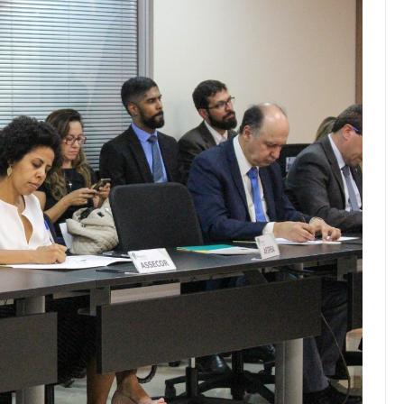
Palestra
ASSECOR Promove Oficina De
las Fontes
Pintura Em Taça Para
em…
Associados
jun, 2026
Comunicacao
7 ago, 2026
IMPRENSA