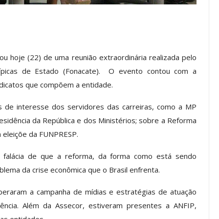
os ASSECOR
Presidente Da ASSECOR
Escolas De
Participa De Debate Sobre A
ndições…
Unificação Das Carreiras Do…
pou hoje (22) de uma reunião extraordinária realizada pelo
jun, 2026
Comunicacao
5 ago, 2026
ípicas de Estado (Fonacate). O evento contou com a
ndicatos que compõem a entidade.
IMPRENSA
 de interesse dos servidores das carreiras, como a MP
esidência da República e dos Ministérios; sobre a Reforma
 a eleiçõe da FUNPRESP.
a falácia de que a reforma, da forma como está sendo
blema da crise econômica que o Brasil enfrenta.
liberaram a campanha de mídias e estratégias de atuação
ncia. Além da Assecor, estiveram presentes a ANFIP,
a Reunião
nal De
Categoria Unida Em Torno Dos
ras entidades.