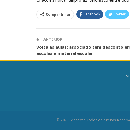
Negociação Perm
Reforça
Facebook
Twitter
Compartilhar
Comunicacao
26 
ANTERIOR
Volta às aulas: associado tem desconto e
escolas e material escolar
SE
© 2026 - Assecor. Todos os direitos Reserv