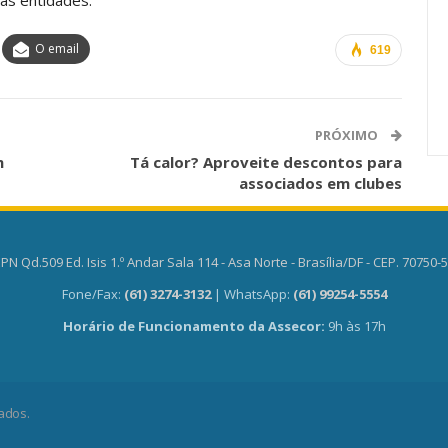
anente E
Valores Fundantes Da Ação
…
Sindical
O email
619
jun, 2026
Comunicacao
29 jul, 2026
PRÓXIMO
m
Tá calor? Aproveite descontos para
associados em clubes
PN Qd.509 Ed. Isis 1.º Andar Sala 114 - Asa Norte - Brasília/DF - CEP. 70750-
Fone/Fax:
(61) 3274-3132
| WhatsApp:
(61) 99254-5554
Horário de Funcionamento da Assecor:
9h às 17h
ados.