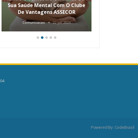
Sua Saúde Mental Com O Clube
Carreira Ao
De Vantagens ASSECOR
Comunicacao
22 jul, 2026
Comunica
504
Powered By:
CodeBrasil