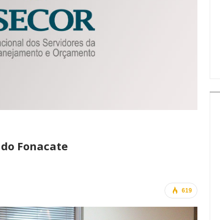
IMPRENSA
 do Fonacate
619