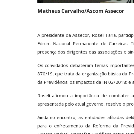
Matheus Carvalho/Ascom Assecor
Clube De Benefíci
Reúne Dezenas De 
Idiomas Com Co
A presidente da Assecor, Roseli Faria, partici
Comunicacao
29 
Fórum Nacional Permanente de Carreiras T
presença dos dirigentes das associações e si
IMPRENSA
Os convidados debateram temas importantes
870/19, que trata da organização básica da Pr
da Previdência; os impactos da IN 02/2018; e
Roseli afirmou a importância de combater 
apresentada pelo atual governo, resolve o pro
Ainda no encontro, as entidades afiliadas de
para o enfretamento da Reforma da Previdê
ASSECOR Acompanh
Da Mesa Nacio
Unacon Sindical, Sinprofaz, Sindifisco entre out