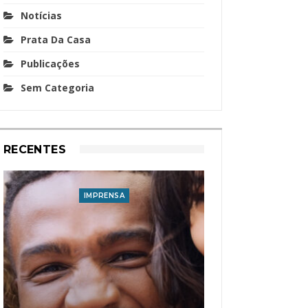
Notícias
Prata Da Casa
Publicações
Sem Categoria
RECENTES
IMPRENSA
I