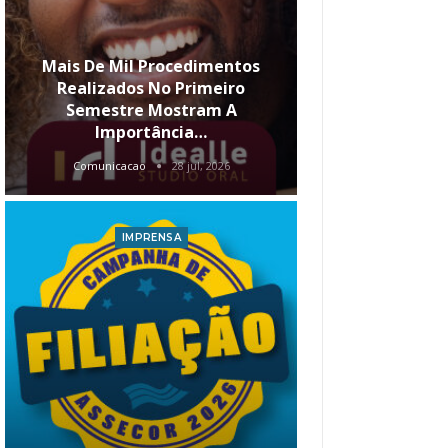
Mais De Mil Procedimentos
Realizados No Primeiro
Semestre Mostram A
Qual O Hori
Importância…
Carre
Comunicacao
28 jul, 2026
Comunica
IMPRENSA
I