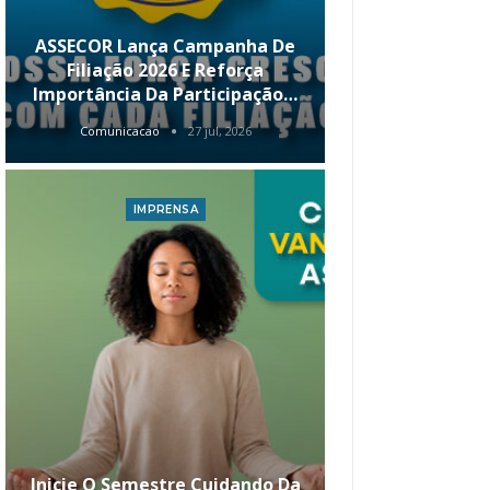
ASSECOR Lança Campanha De
É Hoje! Par
Filiação 2026 E Reforça
Da ASSECOR 
Importância Da Participação…
Renda 
Comunicacao
27 jul, 2026
Comunica
IMPRENSA
I
Inicie O Semestre Cuidando Da
ASSECOR Apr