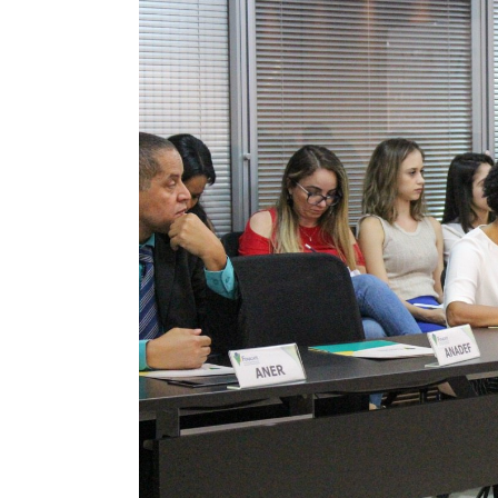
ASSECOR Promove 
“Como Criar Múltip
De Renda S
Comunicacao
30 
IMPRENSA