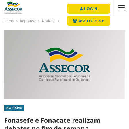
LOGIN
Home
Imprensa
Notícias
ASSOCIE-SE
NOTÍCIAS
Fonasefe e Fonacate realizam
debates no fim de semana