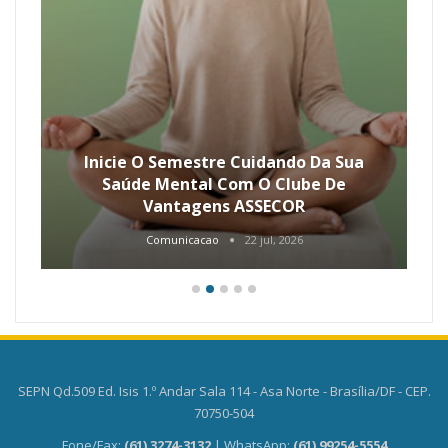
Inicie O Semestre Cuidando Da Sua
Saúde Mental Com O Clube De
Vantagens ASSECOR
Comunicacao
22 jul, 2026
SEPN Qd.509 Ed. Isis 1.º Andar Sala 114 - Asa Norte - Brasília/DF - CEP.
70750-504
Fone/Fax:
(61) 3274-3132
| WhatsApp:
(61) 99254-5554