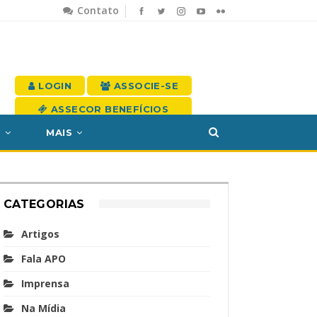
Contato
LOGIN
ASSOCIE-SE
ASSECOR BENEFÍCIOS
S
MAIS
CATEGORIAS
Artigos
Fala APO
Imprensa
Na Mídia