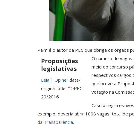
SECOR Acompanha Reunião
Da Mesa Nacional De
Categoria Unida Em
egociação Permanente E
Valores Fundante
Reforça…
Sindical
Comunicacao
26 jun, 2026
Comunicacao
29 
Paim é o autor da PEC que obriga os órgãos p
IMPRENSA
IMPRENSA
O número de vagas 
Proposições
meio do concurso púb
legislativas
respectivos cargos 
Leia
|
Opine
” data-
que prevê a Propost
original-title=””>PEC
votação na Comissão 
29/2016
Caso a regra estive
exemplo, deveria abrir 1008 vagas,
total de p
da Transparência.
Mais De Mil Proc
Realizados No P