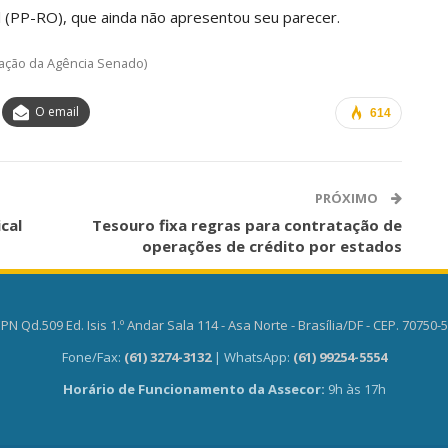
l (PP-RO), que ainda não apresentou seu parecer.
ação da Agência Senado)
O email
614
PRÓXIMO
cal
Tesouro fixa regras para contratação de
operações de crédito por estados
PN Qd.509 Ed. Isis 1.º Andar Sala 114 - Asa Norte - Brasília/DF - CEP. 70750-
Fone/Fax:
(61) 3274-3132
| WhatsApp:
(61) 99254-5554
Horário de Funcionamento da Assecor:
9h às 17h