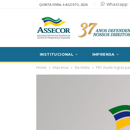
Whastapp: 
QUINTA-FEIRA, 6 AGOSTO, 2026
INSTITUCIONAL
IMPRENSA
Home
Imprensa
Na mídia
PEC muda regras par