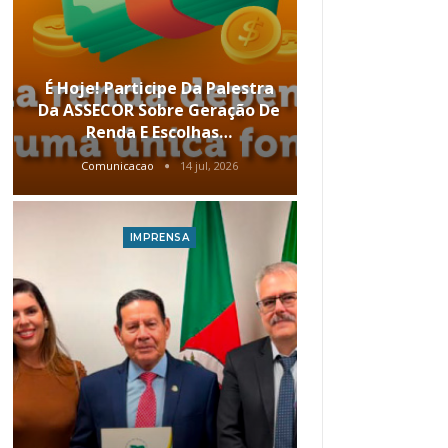
É Hoje! Participe Da Palestra
Menos Tela
Da ASSECOR Sobre Geração De
Conheça Op
Renda E Escolhas…
Vantagens 
Comunicacao
14 jul, 2026
Comunic
IMPRENSA
I