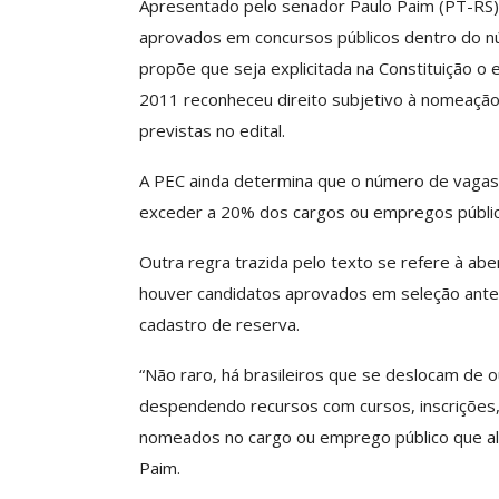
Apresentado pelo senador Paulo Paim (PT-RS
uturo Da Nossa Carreira Em
Semestre Mos
aprovados em concursos públicos dentro do nú
Debate
Importânc
propõe que seja explicitada na Constituição o
Comunicacao
23 jun, 2026
Comunicacao
28 
2011 reconheceu direito subjetivo à nomeaçã
previstas no edital.
A PEC ainda determina que o número de vagas
exceder a 20% dos cargos ou empregos públic
Outra regra trazida pelo texto se refere à a
houver candidatos aprovados em seleção anter
cadastro de reserva.
“Não raro, há brasileiros que se deslocam de 
despendendo recursos com cursos, inscriçõe
nomeados no cargo ou emprego público que alm
Paim.