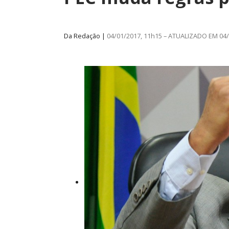
Da Redação |
04/01/2017, 11h15 – ATUALIZADO EM 04/
ube De Benefícios ASSECOR
Presidente Da 
úne Dezenas De Escolas De
Participa De Deba
Idiomas Com Condições…
Unificação Das Car
Comunicacao
29 jun, 2026
Comunicacao
5 a
IMPRENSA
IMPRENSA