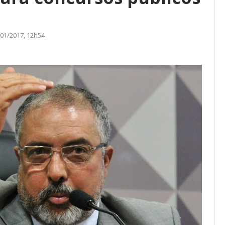
01/2017, 12h54
ASSECOR
ASSECOR Lança Campanha De
te Sobre A
Filiação 2026 E Reforça
reiras Do…
Importância Da Participação…
go, 2026
Comunicacao
27 jul, 2026
IMPRENSA