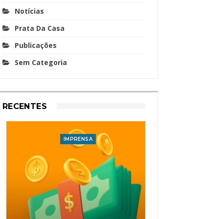
Notícias
Prata Da Casa
Publicações
Sem Categoria
RECENTES
IMPRENSA
I