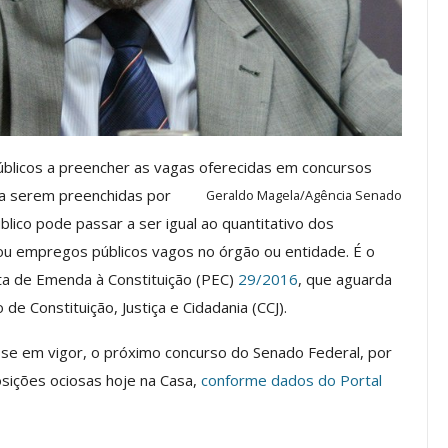
 Torno Dos
Inicie O Semestre Cuidando Da
s Da Ação
Sua Saúde Mental Com O Clube
De Vantagens ASSECOR
jul, 2026
Comunicacao
22 jul, 2026
úblicos a preencher as vagas oferecidas em concursos
IMPRENSA
a serem preenchidas por
Geraldo Magela/Agência Senado
lico pode passar a ser igual ao quantitativo dos
ou empregos públicos vagos no órgão ou entidade. É o
a de Emenda à Constituição (PEC)
29/2016
, que aguarda
de Constituição, Justiça e Cidadania (CCJ).
sse em vigor,
o próximo concurso do Senado Federal, por
osições ociosas hoje na Casa,
conforme dados do Portal
edimentos
rimeiro