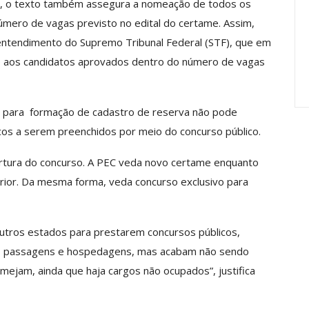
), o texto também assegura a nomeação de todos os
tram A
Qual O Horizonte Para Nossa
mero de vagas previsto no edital do certame. Assim,
ia…
Carreira Em 2027?
 entendimento do Supremo Tribunal Federal (STF), que em
jul, 2026
Comunicacao
17 jul, 2026
o aos candidatos aprovados dentro do número de vagas
 para formação de cadastro de reserva não pode
os a serem preenchidos por meio do concurso público.
bertura do concurso. A PEC veda novo certame enquanto
ior. Da mesma forma, veda concurso exclusivo para
outros estados para prestarem concursos públicos,
s, passagens e hospedagens, mas acabam não sendo
ejam, ainda que haja cargos não ocupados”, justifica