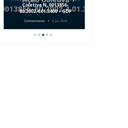
Coletiva N. 0013856-
“Como Criar
80.2002.4.01.3400 – GDP
De R
Comunicacao
8 jul, 2026
Comunica