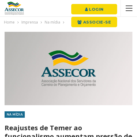
LOGIN
Home
Imprensa
Na mídia
ASSOCIE-SE
NA MÍDIA
Reajustes de Temer ao
funcionalismo aumentam pressão de