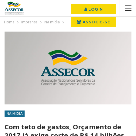
LOGIN
Home
Imprensa
Na mídia
ASSOCIE-SE
NA MÍDIA
Com teto de gastos, Orçamento de
2017 já exige corte de R$ 14 bilhões