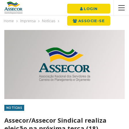
LOGIN
Home
Imprensa
Notícias
ASSOCIE-SE
NOTÍCIAS
Assecor/Assecor Sindical realiza
eleição na próxima terça (18)