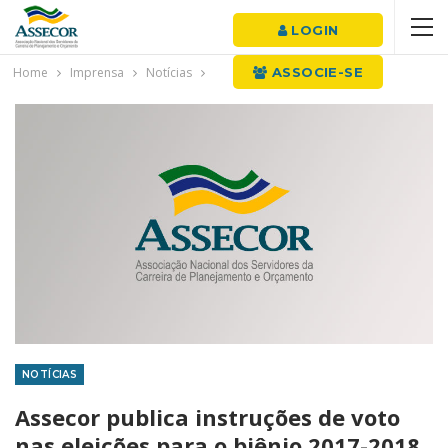
LOGIN
Home
Imprensa
Notícias
ASSOCIE-SE
NOTÍCIAS
Assecor publica instruções de voto
nas eleições para o biênio 2017-2018