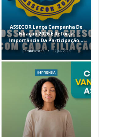
ASSECOR Lança Campanha De
É Hoje! Par
Filiação 2026 E Reforça
Da ASSECOR 
Importância Da Participação…
Renda 
Comunicacao
27 jul, 2026
Comunica
IMPRENSA
I