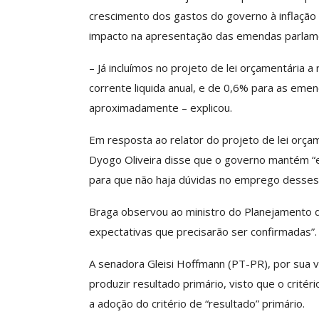
O Futuro Da Nossa 
crescimento dos gastos do governo à inflação 
Debate
impacto na apresentação das emendas parlamen
Comunicacao
23 
– Já incluímos no projeto de lei orçamentária a
corrente liquida anual, e de 0,6% para as emen
aproximadamente – explicou.
Em resposta ao relator do projeto de lei or
Dyogo Oliveira disse que o governo mantém “e
para que não haja dúvidas no emprego desses
Braga observou ao ministro do Planejamento q
expectativas que precisarão ser confirmadas”.
A senadora Gleisi Hoffmann (PT-PR), por sua 
produzir resultado primário, visto que o critér
a adoção do critério de “resultado” primário.