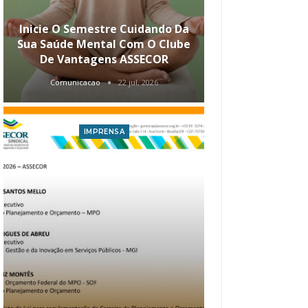
Inicie O Semestre Cuidando Da
ASSECOR Apr
Sua Saúde Mental Com O Clube
Carreira Ao
De Vantagens ASSECOR
Comunicacao
22 jul, 2026
Comunica
IMPRENSA
I
Atualização