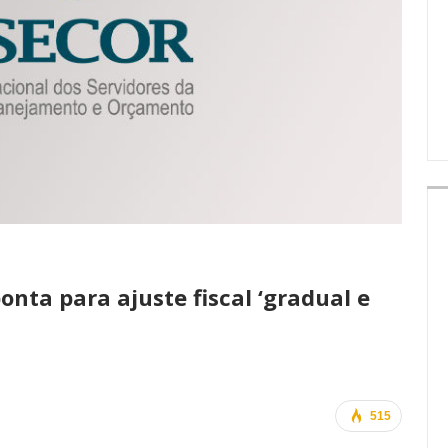
IMPRENSA
nta para ajuste fiscal ‘gradual e
515