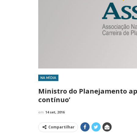
NA MÍDIA
IMPRENSA
Ministro do Planejamento apo
contínuo’
em
14 set, 2016
Compartilhar