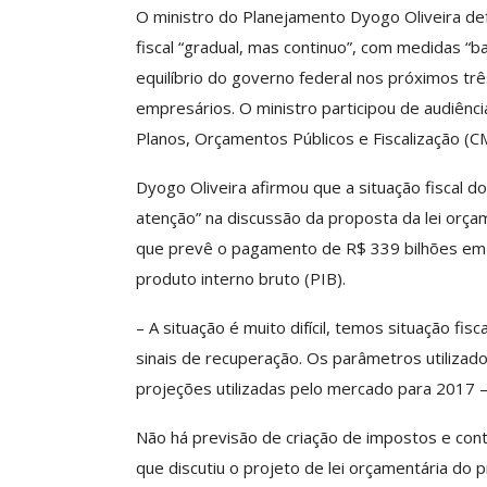
O ministro do Planejamento Dyogo Oliveira def
fiscal “gradual, mas continuo”, com medidas “
equilíbrio do governo federal nos próximos tr
Clube De Benefíci
empresários. O ministro participou de audiênci
Reúne Dezenas De 
Planos, Orçamentos Públicos e Fiscalização (C
Idiomas Com Co
Comunicacao
29 
Dyogo Oliveira afirmou que a situação fiscal do 
atenção” na discussão da proposta da lei orça
que prevê o pagamento de R$ 339 bilhões em
IMPRENSA
produto interno bruto (PIB).
– A situação é muito difícil, temos situação fi
sinais de recuperação. Os parâmetros utiliza
projeções utilizadas pelo mercado para 2017 –
Não há previsão de criação de impostos e contr
que discutiu o projeto de lei orçamentária do