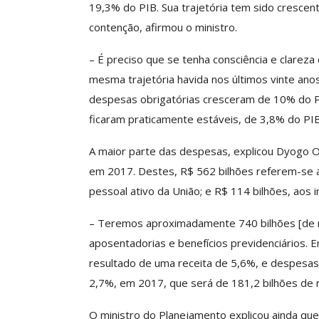
19,3% do PIB. Sua trajetória tem sido cresce
ASSECOR Acompanh
contenção, afirmou o ministro.
Da Mesa Nacio
Negociação Perm
– É preciso que se tenha consciência e clarez
Reforça
mesma trajetória havida nos últimos vinte anos
Comunicacao
26 
despesas obrigatórias cresceram de 10% do PI
ficaram praticamente estáveis, de 3,8% do PI
IMPRENSA
A maior parte das despesas, explicou Dyogo Oliv
em 2017. Destes, R$ 562 bilhões referem-se ao
pessoal ativo da União; e R$ 114 bilhões, aos i
– Teremos aproximadamente 740 bilhões [de 
aposentadorias e benefícios previdenciários. 
resultado de uma receita de 5,6%, e despesas 
2,7%, em 2017, que será de 181,2 bilhões de r
O ministro do Planejamento explicou ainda que