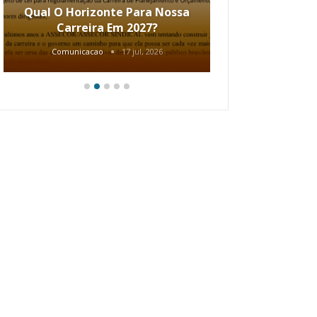
Qual O Horizonte Para Nossa
Coletiv
Carreira Em 2027?
80.2002.
Comunicacao
17 jul, 2026
Comunic