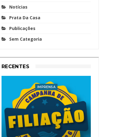
Notícias
Prata Da Casa
Publicações
Sem Categoria
RECENTES
IMPRENSA
I