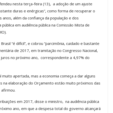
endeu nesta terça-feira (13), a adoção de um ajuste
bastante duras e enérgicas”, como forma de recuperar o
ês anos, além da confiança da população e dos
os ASSECOR
Presidente Da ASSECOR
a pública em audiência pública na Comissão Mista de
Escolas De
Participa De Debate Sobre A
MO).
ndições…
Unificação Das Carreiras Do…
jun, 2026
Comunicacao
5 ago, 2026
Brasil “é difícil”, e cobrou “parcimônia, cuidado e bastante
mentária de 2017, em tramitação no Congresso Nacional,
 juros no próximo ano, correspondente a 4,97% do
IMPRENSA
scal muito apertada, mas a economia começa a dar alguns
dos na elaboração do Orçamento estão muito próximos das
 afirmou.
ibuições em 2017, disse o ministro, na audiência pública
 próximo ano, em que a despesa total do governo alcançará