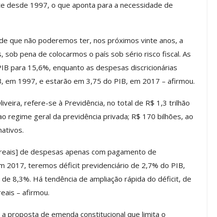
nte desde 1997, o que aponta para a necessidade de
a Reunião
nal De
Categoria Unida Em Torno Dos
anente E
Valores Fundantes Da Ação
a de que não poderemos ter, nos próximos vinte anos, a
…
Sindical
, sob pena de colocarmos o país sob sério risco fiscal. As
jun, 2026
Comunicacao
29 jul, 2026
B para 15,6%, enquanto as despesas discricionárias
B, em 1997, e estarão em 3,75 do PIB, em 2017 – afirmou.
IMPRENSA
eira, refere-se à Previdência, no total de R$ 1,3 trilhão
 regime geral da previdência privada; R$ 170 bilhões, ao
nativos.
reais] de despesas apenas com pagamento de
Em 2017, teremos déficit previdenciário de 2,7% do PIB,
de 8,3%. Há tendência de ampliação rápida do déficit, de
eais – afirmou.
Mais De Mil Procedimentos
Realizados No Primeiro
 a proposta de emenda constitucional que limita o