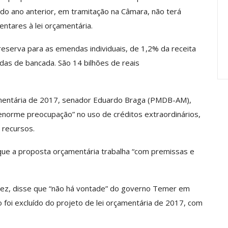
Carreira Em
Semestre Mostram A
do ano anterior, em tramitação na Câmara, não terá
Importância…
tares à lei orçamentária.
jun, 2026
Comunicacao
28 jul, 2026
 reserva para as emendas individuais, de 1,2% da receita
das de bancada. São 14 bilhões de reais
çamentária de 2017, senador Eduardo Braga (PMDB-AM),
norme preocupação” no uso de créditos extraordinários,
 recursos.
ue a proposta orçamentária trabalha “com premissas e
vez, disse que “não há vontade” do governo Temer em
io foi excluído do projeto de lei orçamentária de 2017, com