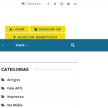
Contato
LOGIN
ASSOCIE-SE
ASSECOR BENEFÍCIOS
S
MAIS
CATEGORIAS
Artigos
Fala APO
Imprensa
Na Mídia