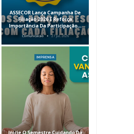
ASSECOR Lança Campanha De
É Hoje! Par
Filiação 2026 E Reforça
Da ASSECOR 
Importância Da Participação…
Renda 
Comunicacao
27 jul, 2026
Comunica
IMPRENSA
I
Inicie O Semestre Cuidando Da
ASSECOR Apr