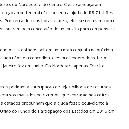
Norte, do Nordeste e do Centro-Oeste ameaçaram
so o governo federal não conceda a ajuda de R$ 7 bilhões
. Por cerca de duas horas e meia, eles se reuniram com o
Palestra
ASSECOR Promove Oficina De
essionaram pela concessão de um auxílio para compensar a
las Fontes
Pintura Em Taça Para
em…
Associados
jun, 2026
Comunicacao
7 ago, 2026
 que os 14 estados soltem uma nota conjunta na próxima
 ajuda não seja concedida, eles pretendem decretar o
e Janeiro fez em junho. Do Nordeste, apenas Ceará e
IMPRENSA
res pediram a antecipação de R$ 7 bilhões de recursos
ecursos mantidos no exterior) que entrarão nos cofres
 os estados propunham que a ajuda fosse equivalente à
a União ao Fundo de Participação dos Estados em 2016 em