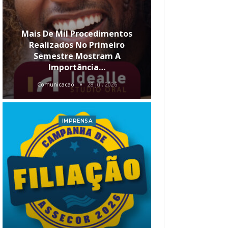
Mais De Mil Procedimentos
Realizados No Primeiro
Semestre Mostram A
Qual O Hori
Importância…
Carre
Comunicacao
28 jul, 2026
Comunica
IMPRENSA
I