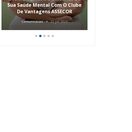
Sua Saúde Mental Com O Clube
Carreira Ao
De Vantagens ASSECOR
Comunicacao
22 jul, 2026
Comunica