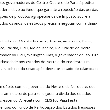
te, governadores do Centro-Oeste e do Paraná pediram
ederal deve ao fundo que garante a reposição das perdas
os ASSECOR
Presidente Da ASSECOR
Escolas De
Participa De Debate Sobre A
rtações de produtos agropecuários de Imposto sobre a
ndições…
Unificação Das Carreiras Do…
Todos os anos, os estados precisam negociar com a União
jun, 2026
Comunicacao
5 ago, 2026
ederal e de 16 estados: Acre, Amapá, Amazonas, Bahia,
IMPRENSA
, Paraná, Piauí, Rio de Janeiro, Rio Grande do Norte,
ador do Piauí, Wellington Dias, o governador do Rio, Luiz
idariedade aos estados do Norte e do Nordeste. Em
$ 2,9 bilhões da União após decretar estado de calamidade
em débito com os governos do Norte e do Nordeste, que,
aram no acordo para renegociar a dívida dos estados
rescendo. A receita com ICMS [do Piauí] está
a Reunião
rências do Fundo de Participação dos Estados [repasses
nal De
Categoria Unida Em Torno Dos