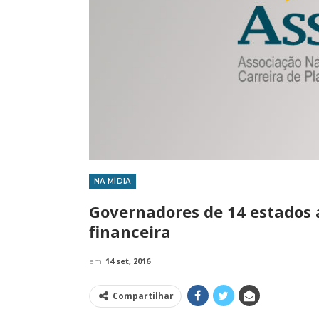
NA MÍDIA
IMPRENSA
Governadores de 14 estados
financeira
em
14 set, 2016
Compartilhar