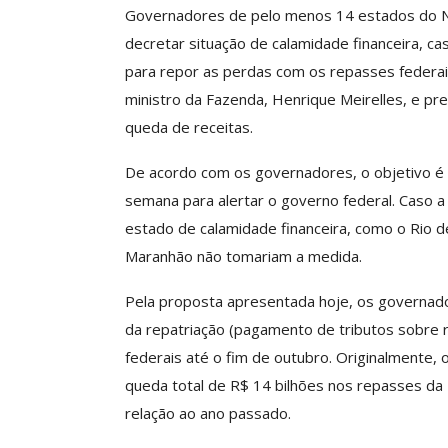
Governadores de pelo menos 14 estados do 
decretar situação de calamidade financeira, ca
para repor as perdas com os repasses federais
ASSECOR Promove 
ministro da Fazenda, Henrique Meirelles, e pr
“Como Criar Múltip
queda de receitas.
De Renda S
Comunicacao
30 
De acordo com os governadores, o objetivo é
semana para alertar o governo federal. Caso a
estado de calamidade financeira, como o Rio d
IMPRENSA
Maranhão não tomariam a medida.
Pela proposta apresentada hoje, os governado
da repatriação (pagamento de tributos sobre r
federais até o fim de outubro. Originalmente,
queda total de R$ 14 bilhões nos repasses d
relação ao ano passado.