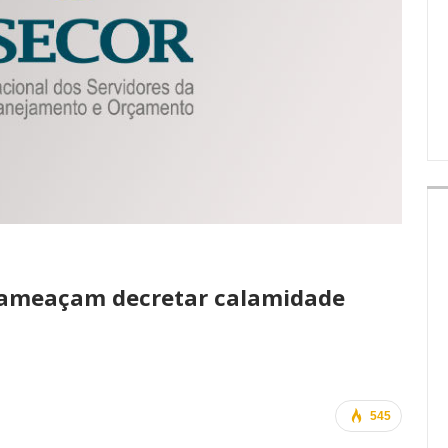
IMPRENSA
 ameaçam decretar calamidade
545