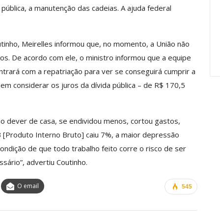
anente E
Valores Fundantes Da Ação
 pública, a manutenção das cadeias. A ajuda federal
…
Sindical
jun, 2026
Comunicacao
29 jul, 2026
tinho, Meirelles informou que, no momento, a União não
os. De acordo com ele, o ministro informou que a equipe
trará com a repatriação para ver se conseguirá cumprir a
sem considerar os juros da dívida pública – de R$ 170,5
o dever de casa, se endividou menos, cortou gastos,
 [Produto Interno Bruto] caiu 7%, a maior depressão
ondição de que todo trabalho feito corre o risco de ser
ssário”, advertiu Coutinho.
O email
545