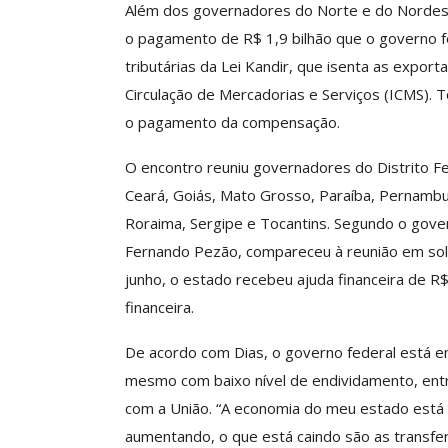
Além dos governadores do Norte e do Nordes
o pagamento de R$ 1,9 bilhão que o governo f
Clube De Benefíci
Reúne Dezenas De 
tributárias da Lei Kandir, que isenta as expo
Idiomas Com Co
Circulação de Mercadorias e Serviços (ICMS). 
Comunicacao
29 
o pagamento da compensação.
O encontro reuniu governadores do Distrito F
IMPRENSA
Ceará, Goiás, Mato Grosso, Paraíba, Pernambuco
Roraima, Sergipe e Tocantins. Segundo o govern
Fernando Pezão, compareceu à reunião em sol
junho, o estado recebeu ajuda financeira de R
financeira.
De acordo com Dias, o governo federal está 
mesmo com baixo nível de endividamento, entr
com a União. “A economia do meu estado está c
ASSECOR Acompanh
aumentando, o que está caindo são as transfe
Da Mesa Nacio