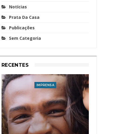
Notícias
Prata Da Casa
Publicações
Sem Categoria
RECENTES
IMPRENSA
I