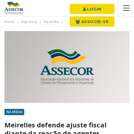
LOGIN
Home
Imprensa
Na mídia
ASSOCIE-SE
NA MÍDIA
Meirelles defende ajuste fiscal
diante da reação de agentes