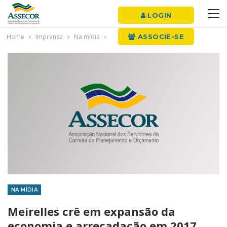
LOGIN
Home
Imprensa
Na mídia
ASSOCIE-SE
NA MÍDIA
Meirelles crê em expansão da
economia e arrecadação em 2017