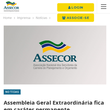
LOGIN
Home
Imprensa
Notícias
ASSOCIE-SE
NOTÍCIAS
Assembleia Geral Extraordinária fica
em caráter permanente