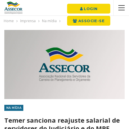
LOGIN
Home
Imprensa
Na mídia
ASSOCIE-SE
NA MÍDIA
Temer sanciona reajuste salarial de
servidores do Judiciário e do MPF