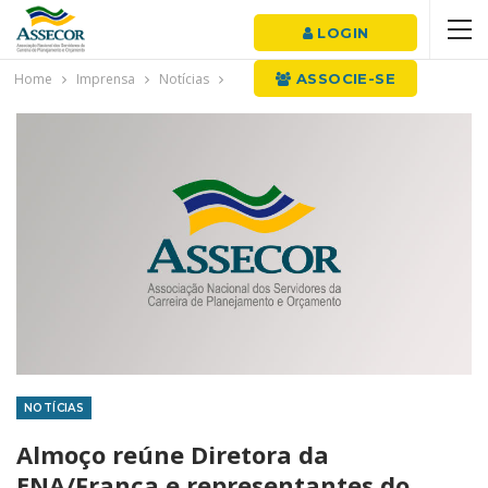
LOGIN
Home
Imprensa
Notícias
ASSOCIE-SE
NOTÍCIAS
Almoço reúne Diretora da
ENA/França e representantes do