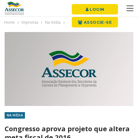
LOGIN
Home
Imprensa
Na mídia
ASSOCIE-SE
NA MÍDIA
Congresso aprova projeto que altera
meta fiscal de 2016