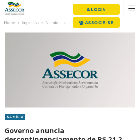
LOGIN
Home
Imprensa
Na mídia
ASSOCIE-SE
NA MÍDIA
Governo anuncia
descontingenciamento de R$ 21,2