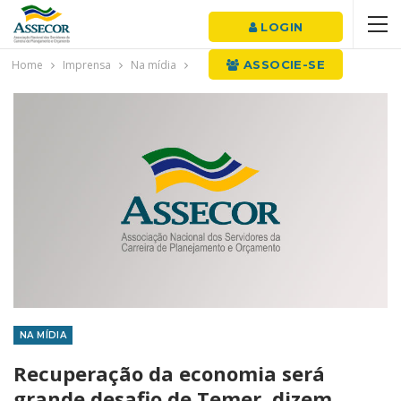
LOGIN
Home
Imprensa
Na mídia
ASSOCIE-SE
NA MÍDIA
Recuperação da economia será
grande desafio de Temer, dizem