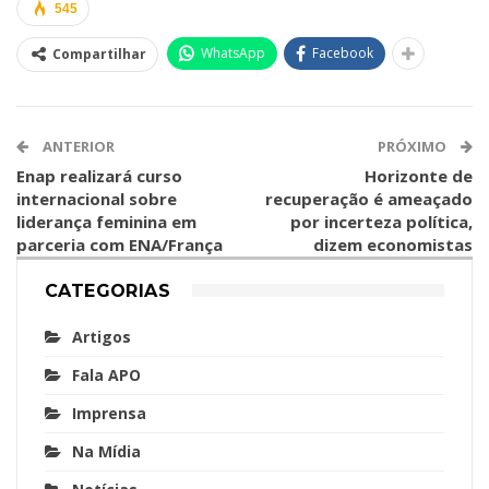
545
WhatsApp
Facebook
Compartilhar
ANTERIOR
PRÓXIMO
Enap realizará curso
Horizonte de
internacional sobre
recuperação é ameaçado
liderança feminina em
por incerteza política,
parceria com ENA/França
dizem economistas
CATEGORIAS
Artigos
Fala APO
Imprensa
Na Mídia