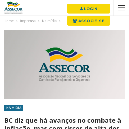
LOGIN
Home
Imprensa
Na mídia
ASSOCIE-SE
NA MÍDIA
BC diz que há avanços no combate à
inflação, mas com riscos de alta dos