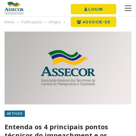
LOGIN
Home
Publicações
Artigos
ASSOCIE-SE
ARTIGOS
Entenda os 4 principais pontos
técnicos do impeachment e os