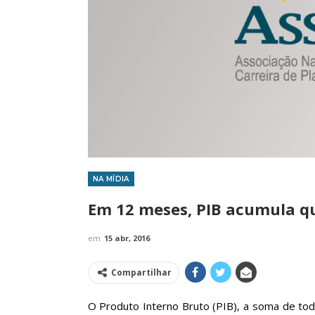
NA MÍDIA
IMPRENSA
Em 12 meses, PIB acumula qu
em
15 abr, 2016
Compartilhar
O Produto Interno Bruto (PIB), a soma de tod