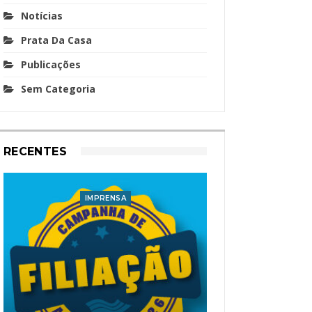
Notícias
Prata Da Casa
Publicações
Sem Categoria
RECENTES
IMPRENSA
I