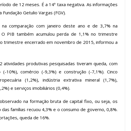
íodo de 12 meses. É a 14ª taxa negativa. As informações
a Fundação Getulio Vargas (FGV).
os ASSECOR
Presidente Da ASSECOR
% na comparação com janeiro deste ano e de 3,7% na
Escolas De
Participa De Debate Sobre A
. O PIB também acumulou perda de 1,1% no trimestre
ndições…
Unificação Das Carreiras Do…
o trimestre encerrado em novembro de 2015, informou a
jun, 2026
Comunicacao
5 ago, 2026
 atividades produtivas pesquisadas tiveram queda, com
IMPRENSA
 (-10%), comércio (-9,3%) e construção (-7,1%). Cinco
opecuária (1,2%), indústria extrativa mineral (1,7%),
,2%) e serviços imobiliários (0,4%).
bservado na formação bruta de capital fixo, ou seja, os
das famílias recuou 4,3% e o consumo de governo, 0,8%.
ortações, queda de 16%.