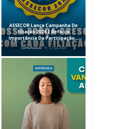
ASSECOR Lança Campanha De
É Hoje! Par
Filiação 2026 E Reforça
Da ASSECOR 
Importância Da Participação…
Renda 
Comunicacao
27 jul, 2026
Comunica
IMPRENSA
I