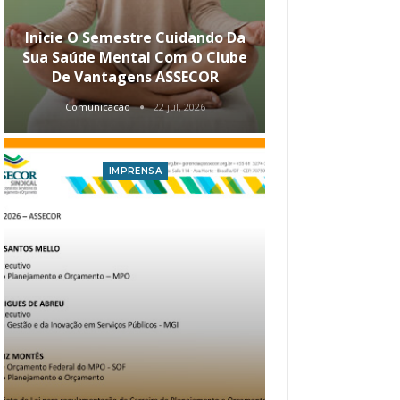
Inicie O Semestre Cuidando Da
ASSECOR Apr
Sua Saúde Mental Com O Clube
Carreira Ao
De Vantagens ASSECOR
Comunicacao
22 jul, 2026
Comunica
IMPRENSA
I
Atualização