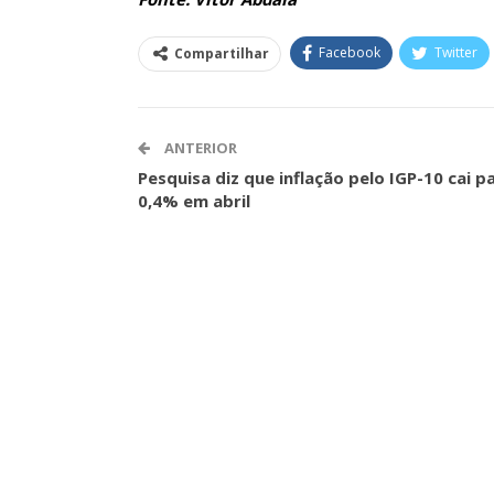
ASSECOR Acompanh
Da Mesa Nacio
Facebook
Twitter
Compartilhar
Negociação Perm
Reforça
Comunicacao
26 
ANTERIOR
Pesquisa diz que inflação pelo IGP-10 cai p
0,4% em abril
IMPRENSA