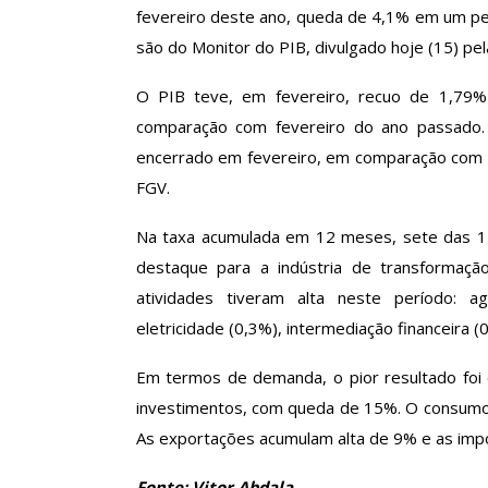
fevereiro deste ano, queda de 4,1% em um per
são do Monitor do PIB, divulgado hoje (15) pel
Clube De Benefíci
O PIB teve, em fevereiro, recuo de 1,79
Reúne Dezenas De 
comparação com fevereiro do ano passado
Idiomas Com Co
encerrado em fevereiro, em comparação com 
Comunicacao
29 
FGV.
Na taxa acumulada em 12 meses, sete das 12
IMPRENSA
destaque para a indústria de transformação
atividades tiveram alta neste período: agr
eletricidade (0,3%), intermediação financeira (0
Em termos de demanda, o pior resultado foi o
investimentos, com queda de 15%. O consumo 
As exportações acumulam alta de 9% e as imp
Fonte: Vitor Abdala